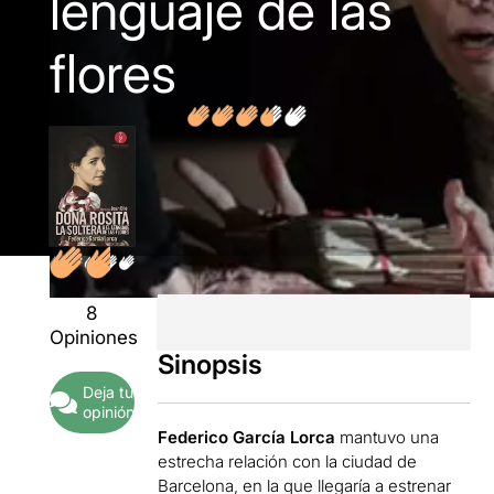
lenguaje de las
flores
8
Opiniones
Sinopsis
Deja tu
opinión
Federico García Lorca
mantuvo una
estrecha relación con la ciudad de
Barcelona, en la que llegaría a estrenar