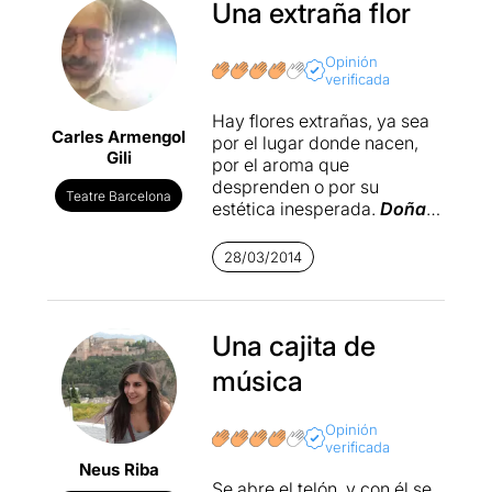
Una extraña flor
Opinión
verificada
Hay flores extrañas, ya sea
Carles Armengol
por el lugar donde nacen,
Gili
por el aroma que
desprenden o por su
Teatre Barcelona
estética inesperada.
Doña
Rosita la soltera
es una
extraña flor dentro de la
28/03/2014
obra de Lorca. No es de las
más preciadas ni de las que
tienen más mérito, no tiene
el nombre de
Una cajita de
Yerma
o
Bernarda
, ni se acerca a la
música
fantasía del maleficio de la
mariposa o a la abstracción
del público… Esta es una
Opinión
verificada
obra enmarcada entre el
Neus Riba
realismo y la poética; una
Se abre el telón, y con él se