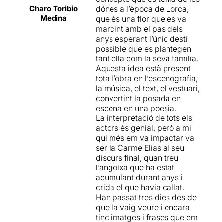
que ha compuesto
Paco
estéril como un jardín
Charo Toribio
dónes a l’època de Lorca,
dos primeros actos los ha
Ibáñez
… Creo que es la
durante el invierno. Ollé no
Medina
que és una flor que es va
frivolizado. Hasta el tercero,
primera vez que cito a casi
ha asumido grandes riesgos
marcint amb el pas dels
cuando las cosas ya están
todos los responsables
pero ha sabido potenciar las
anys esperant l’únic destí
resueltas (mal resueltas) la
técnicos, pero es que esta
virtudes de un gran texto y
possible que es plantegen
pieza no coge el tono. El
vez… era de justicia.
sacar del reparto la emoción
tant ella com la seva família.
grueso que se merece, la
e intencionalidad que cada
Aquesta idea està present
intensidad lorquiana. Del
escena requiere. Hay que
tota l’obra en l’escenografia,
elenco, por mi gusto sólo
destacar, especialmente, el
la música, el text, el vestuari,
han destacado tres actrices:
trabajo de sus tres actrices
convertint la posada en
Arànega, Elias y Navas y del
protagonistas:
Nora Navas
,
escena en una poesia.
trío Mercè Arànega les ha
Mercè Aránega
y
Carme
La interpretació de tots els
robado la función, pero no
Elías
, la interpretación de las
actors és genial, però a mi
olvidemos que las
cuales en la parte final deja
qui més em va impactar va
muchachas de García Lorca
al espectador sin aliento.
ser la Carme Elías al seu
acostumbran a ser papeles
También hay que decir, que
discurs final, quan treu
de antología.
no es la mejor obra de
l’angoixa que ha estat
Lorca
, ni es
acumulant durant anys i
estructuralmente perfecta,
crida el que havia callat.
pero no por esto deja de ser
Han passat tres dies des de
una gran pieza teatral que,
que la vaig veure i encara
además, en este caso, se ha
tinc imatges i frases que em