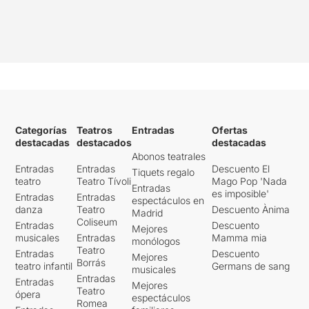
Categorías
Teatros
Entradas
Ofertas
destacadas
destacados
destacadas
Abonos teatrales
Entradas
Entradas
Descuento El
Tiquets regalo
teatro
Teatro Tívoli
Mago Pop 'Nada
Entradas
es imposible'
Entradas
Entradas
espectáculos en
danza
Teatro
Descuento Ànima
Madrid
Coliseum
Entradas
Descuento
Mejores
musicales
Entradas
Mamma mia
monólogos
Teatro
Entradas
Descuento
Mejores
Borrás
teatro infantil
Germans de sang
musicales
Entradas
Entradas
Mejores
Teatro
ópera
espectáculos
Romea