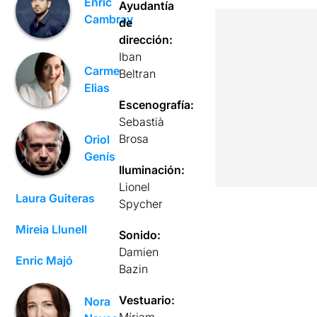
Enric
Ayudantía
Cambray
de
dirección:
Iban
Carme
Beltran
Elias
Escenografía:
Sebastià
Brosa
Oriol
Genís
Iluminación:
Lionel
Laura Guiteras
Spycher
Mireia Llunell
Sonido:
Damien
Enric Majó
Bazin
Vestuario:
Nora
Míriam