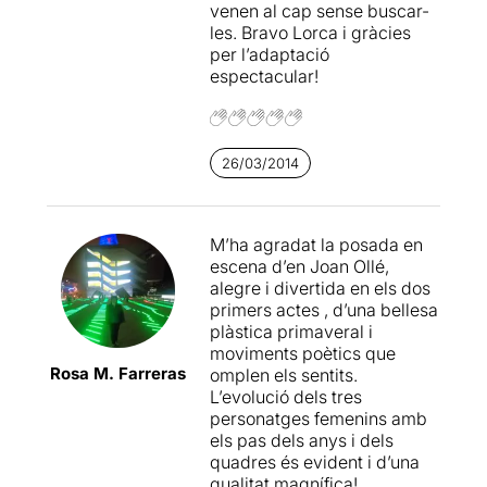
sabido resolver de forma
venen al cap sense buscar-
muy elegante y efectiva.
les. Bravo Lorca i gràcies
per l’adaptació
espectacular!
26/03/2014
M’ha agradat la posada en
escena d’en Joan Ollé,
alegre i divertida en els dos
primers actes , d’una bellesa
plàstica primaveral i
moviments poètics que
Rosa M. Farreras
omplen els sentits.
L’evolució dels tres
personatges femenins amb
els pas dels anys i dels
quadres és evident i d’una
qualitat magnífica!