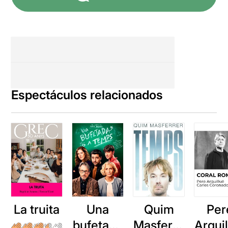
Espectáculos relacionados
La truita
Una
Quim
Per
bufetada
Masferre
Arqui