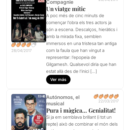
Compagnie
Un viatge mític
A poc més de cinc minuts de
començar l’obra els tres actors ja
són a escena. Descalços, hieràtics i
amb la mirada fixa, semblen
immersos en una tristesa tan antiga
com la faula que han vingut a
28/04/2017
representar: l’epopeia de
Gilgamesh. Qualsevol diria que han
estat allà des de l’inici […]
Ver más
Autónomos, el
22/03/2017
musical
Pura i màgica… Genialitat!
Si ja em semblava brillant (i tot un
repte) això de combinar el món dels