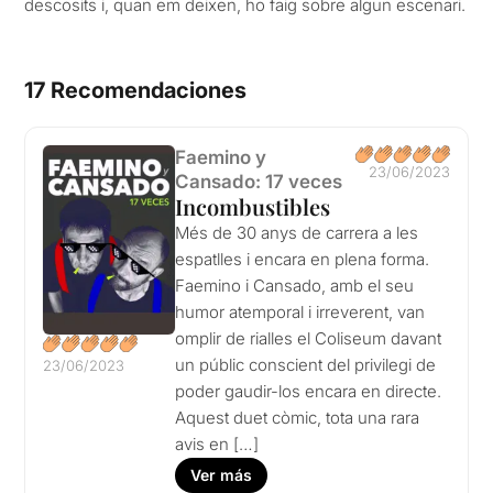
descosits i, quan em deixen, ho faig sobre algun escenari.
17 Recomendaciones
Faemino y
23/06/2023
Cansado: 17 veces
Incombustibles
Més de 30 anys de carrera a les
espatlles i encara en plena forma.
Faemino i Cansado, amb el seu
humor atemporal i irreverent, van
omplir de rialles el Coliseum davant
un públic conscient del privilegi de
23/06/2023
poder gaudir-los encara en directe.
Aquest duet còmic, tota una rara
avis en […]
Ver más