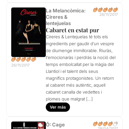
La Melancòmica:
26/11/2017
Cireres &
lentejuelas
Cabaret en estat pur
Cireres & Lentejuelas té tots els
ingredients per gaudir d’un vespre
de diumenge immillorable. Riuràs,
t’emocionaràs i perdràs la noció del
temps embolcallat per la màgia del
26/11/2017
Llantiol i el talent dels seus
magnífics protagonistes. Un retorn
al cabaret més autèntic, aquell
cabaret canalla de vedettes i
plomes que malgrat […]
Ver más
Õ: Cage
28/04/2017