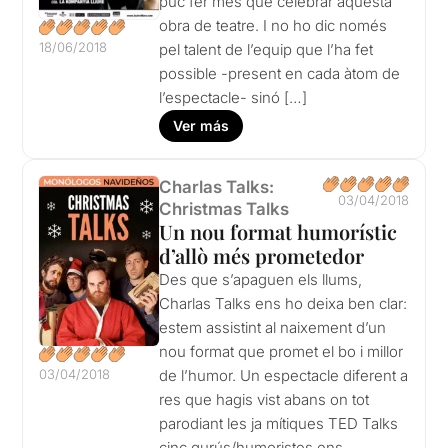
puc fer més que celebrar aquesta
obra de teatre. I no ho dic només
18/06/2018
pel talent de l’equip que l’ha fet
possible -present en cada àtom de
l’espectacle- sinó […]
Ver más
Charlas Talks:
03/04/2018
Christmas Talks
Un nou format humorístic
d’allò més prometedor
Des que s’apaguen els llums,
Charlas Talks ens ho deixa ben clar:
estem assistint al naixement d’un
nou format que promet el bo i millor
de l’humor. Un espectacle diferent a
03/04/2018
res que hagis vist abans on tot
parodiant les ja mítiques TED Talks
cinc gurús/humoristes ens