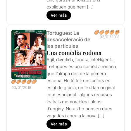
expliquen què hem […]
Ver más
Tortugues: La
03/01/2018
desacceleració de
les partícules
Una comèdia rodona
Àgil, divertida, tendra, intel·ligent…
Tortugues és una comèdia rodona
que t’atrapa des de la primera
escena. Ho té tot: uns actors en
estat de gràcia, un text tan original
03/01/2018
com esbojarrat i alguns recursos
teatrals memorables i plens
d’enginy. No us ho penseu dues
vegades i aneu a la nova […]
Ver más