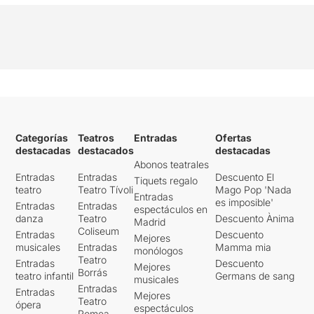
Categorías
Teatros
Entradas
Ofertas
destacadas
destacados
destacadas
Abonos teatrales
Entradas
Entradas
Descuento El
Tiquets regalo
teatro
Teatro Tívoli
Mago Pop 'Nada
Entradas
es imposible'
Entradas
Entradas
espectáculos en
danza
Teatro
Descuento Ànima
Madrid
Coliseum
Entradas
Descuento
Mejores
musicales
Entradas
Mamma mia
monólogos
Teatro
Entradas
Descuento
Mejores
Borrás
teatro infantil
Germans de sang
musicales
Entradas
Entradas
Mejores
Teatro
ópera
espectáculos
Romea