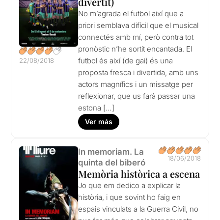
divertit)
No m’agrada el futbol així que a
priori semblava difícil que el musical
connectés amb mí, però contra tot
pronòstic n’he sortit encantada. El
futbol és així (de gai) és una
22/08/2018
proposta fresca i divertida, amb uns
actors magnífics i un missatge per
reflexionar, que us farà passar una
estona […]
Ver más
In memoriam. La
18/06/2018
quinta del biberó
Memòria històrica a escena
Jo que em dedico a explicar la
història, i que sovint ho faig en
espais vinculats a la Guerra Civil, no