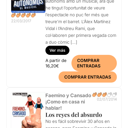
autònoms amb un musical, ara que
he tingut l’oportunitat de veure
l’espectacle no puc fer més que
22/03/2017
treure’m el barret. L’Àlex Martínez
Vidal i l’Andreu Rami, que
col·laboren per primera vegada com
a duo còmic […]
Ver más
A partir de
COMPRAR
16,20€
ENTRADAS
COMPRAR ENTRADAS
Faemino y Cansado
02/07/2014
¡Como en casa ni
hablar!
Los reyes del absurdo
No es fácil sobrevivir 30 años en