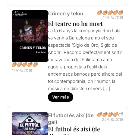
Crimen y telón
12/05/2019
El teatre no ha mort
Ja fa 6 anys la companyia Ron Lalá
va venir a Barcelona amb el seu
espectacle ‘Siglo de Oro, Siglo de
Ahora’. Recordo perfectament sortir
meravellada del Poliorama amb
aquella proposta a l’estil dels
12/05/2019
entremesos barrocs però alhora del
tot contemporània, on l’humor, la
música en directe i el vers […]
Ver más
El futbol és així (de
22/08/2018
gai)
El futbol és així (de