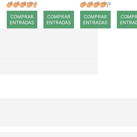
lágrimas
sang
r de
gen
COMPRAR
COMPRAR
COMPRAR
COMP
ENTRADAS
ENTRADAS
ENTRADAS
ENTRA