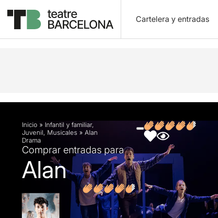
Cartelera y entradas
Descripción
Ficha artística
Fotos y vídeos
O
Inicio
»
Infantil y familiar
,
Juvenil
,
Musicales
»
Alan
Drama
Comprar entradas para
Alan