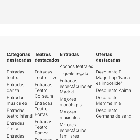
Categorías
Teatros
Entradas
Ofertas
destacadas
destacados
destacadas
Abonos teatrales
Entradas
Entradas
Descuento El
Tiquets regalo
teatro
Teatro Tívoli
Mago Pop 'Nada
Entradas
es imposible'
Entradas
Entradas
espectáculos en
danza
Teatro
Descuento Ànima
Madrid
Coliseum
Entradas
Descuento
Mejores
musicales
Entradas
Mamma mia
monólogos
Teatro
Entradas
Descuento
Mejores
Borrás
teatro infantil
Germans de sang
musicales
Entradas
Entradas
Mejores
Teatro
ópera
espectáculos
Romea
Entradas
familiares
Entradas La