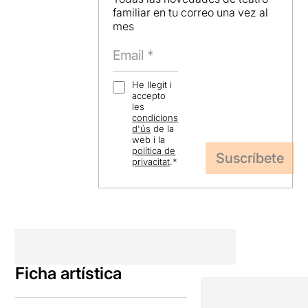
familiar en tu correo una vez al
mes
He llegit i
accepto
les
condicions
d'ús
de la
web i la
política de
privacitat
.
*
Ficha artística