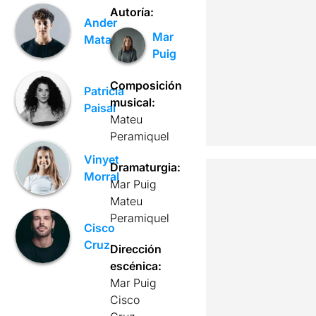
Autoría:
Ander
Mar
Mataró
Puig
Composición
Patricia
musical:
Paisal
Mateu
Peramiquel
Vinyet
Dramaturgia:
Morral
Mar Puig
Mateu
Peramiquel
Cisco
Cruz
Dirección
escénica:
Mar Puig
Cisco