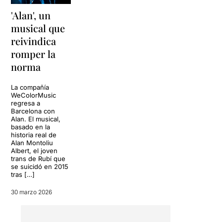
divulgación de forma
conmovedora.
'Alan', un
En el escenario, una
musical que
habitación. El santuario de
cualquier adolescente, que
reivindica
se convierte en un espacio
romper la
para soñar, descubrirse y
norma
también como refugio. Un
reducto que permite al
público trasladarse a la
La compañía
WeColorMusic
mente de Alan y sentir lo
regresa a
que él siente. Pensar que no
Barcelona con
es justo cómo acabó todo,
Alan. El musical,
pero al mismo tiempo darse
basado en la
historia real de
cuenta que la lucha continua
Alan Montoliu
para otros y que es
Albert, el joven
importante dejar claro que
trans de Rubí que
no puede volver a pasar.
se suicidó en 2015
tras […]
30 marzo 2026