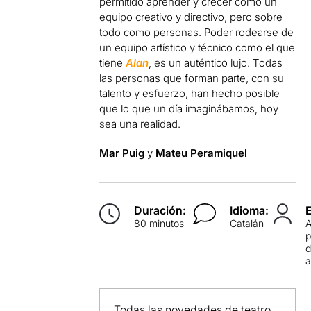
permitido aprender y crecer como un
equipo creativo y directivo, pero sobre
todo como personas. Poder rodearse de
un equipo artístico y técnico como el que
tiene
Alan
, es un auténtico lujo. Todas
las personas que forman parte, con su
talento y esfuerzo, han hecho posible
que lo que un día imaginábamos, hoy
sea una realidad.
Mar Puig
y
Mateu Peramiquel
Duración:
Idioma:
80 minutos
Catalán
p
d
Todas las novedades de teatro