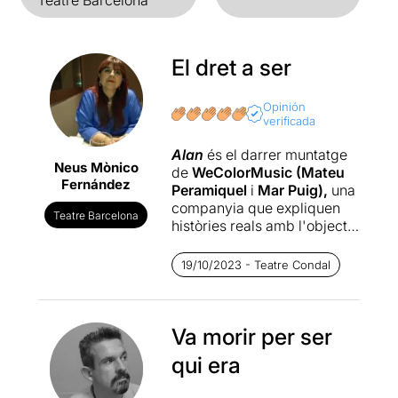
Teatre Barcelona
El dret a ser
Opinión
verificada
Alan
és el darrer muntatge
Neus Mònico
de
WeColorMusic (Mateu
Fernández
Peramiquel
i
Mar Puig),
una
companyia que expliquen
Teatre Barcelona
històries reals amb l'objectiu
de portar l'espectacle més
enllà de l'entreteniment.
19/10/2023 - Teatre Condal
Alan
es va estrenar al teatre
municipal
La Sala
de Rubí
sota el títol
Va morir per ser
d'Arrels.
Es
tracta d'un musical de petit
qui era
format inspirat en un fet real,
la història del rubinenc
Alan