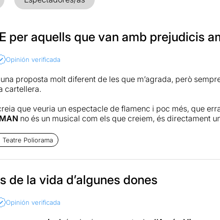
 per aquells que van amb prejudicis a
Opinión verificada
 una proposta molt diferent de les que m’agrada, però sempre
a cartellera.
 creia que veuria un espectacle de flamenc i poc més, que err
MAN
no és un musical com els que creiem, és directament u
sica, expressió teatral, dansa a parts iguals i amb fort arrel
ona.
 Teatre Poliorama
idida en diferents actes, evovcant cada un d’ells un moment d
a seva vida. Des de la gestació, gran moment audiovisual, visu
Amb gran força en tots moments,
 de la vida d’algunes dones
tim, un dels moments més àlgids de l’espectacle. En opinió me
Opinión verificada
gre acompanya amb ball i so els moments en què l’home abusa i
nt que dona l’esquena com a societat durant l’agressió. Com la