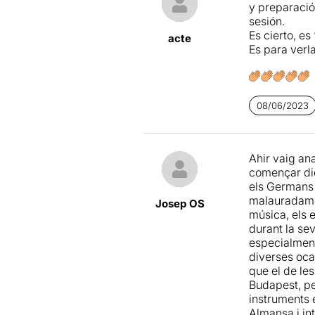
y preparació
durada, el ma
sesión.
La veritat és
Es cierto, es
acte
Es para verl
A favor d'ell
gran part de
08/06/2023
Ahir vaig ana
començar die
els Germans V
malauradamen
Josep OS
música, els e
durant la sev
especialment 
diverses ocas
que el de le
Budapest, pe
instruments e
Almansa i int