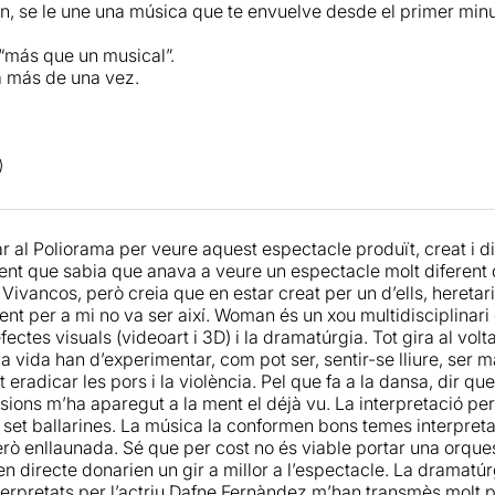
n, se le une una música que te envuelve desde el primer minut
teix que la música (molt repetitiva).
 que se m'ha fet una mica llarg.
 “más que un musical”.
a más de una vez.
s haig de dir que el públic assistent estava entusiasmat. La p
l públic van acabar dempeus aplaudint amb ganes.
r al Poliorama per veure aquest espectacle produït, creat i di
nt que sabia que anava a veure un espectacle molt diferent 
ivancos, però creia que en estar creat per un d’ells, heretaria
t per a mi no va ser així. Woman és un xou multidisciplinari 
fectes visuals (videoart i 3D) i la dramatúrgia. Tot gira al vo
a vida han d’experimentar, com pot ser, sentir-se lliure, ser 
eradicar les pors i la violència. Pel que fa a la dansa, dir que
ions m’ha aparegut a la ment el déjà vu. La interpretació però
s set ballarines. La música la conformen bons temes interpreta
rò enllaunada. Sé que per cost no és viable portar una orqu
n directe donarien un gir a millor a l’espectacle. La dramatúr
erpretats per l’actriu Dafne Fernàndez m’han transmès molt poc