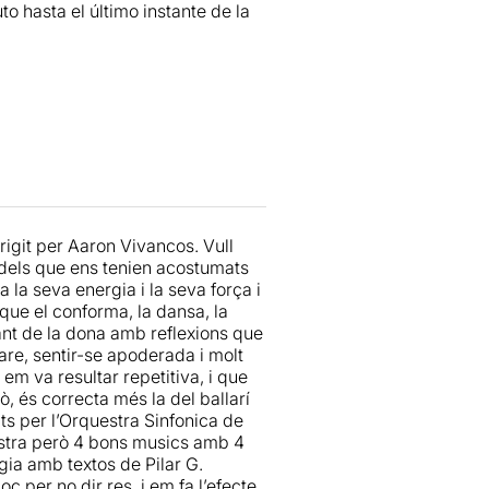
o hasta el último instante de la
latea plena de gom a gom. Al final
rigit per Aaron Vivancos. Vull
dels que ens tenien acostumats
 la seva energia i la seva força i
que el conforma, la dansa, la
ltant de la dona amb reflexions que
mare, sentir-se apoderada i molt
 em va resultar repetitiva, i que
, és correcta més la del ballarí
ts per l’Orquestra Sinfonica de
estra però 4 bons musics amb 4
gia amb textos de Pilar G.
 per no dir res, i em fa l’efecte