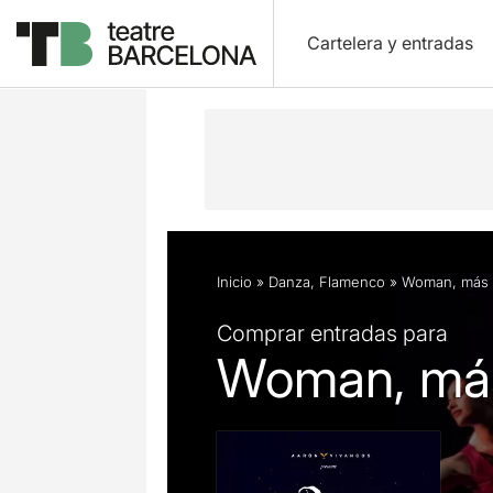
Cartelera y entradas
Descripción
Ficha artística
Fotos 
Inicio
»
Danza
,
Flamenco
»
Woman, más 
Comprar entradas para
Woman, más