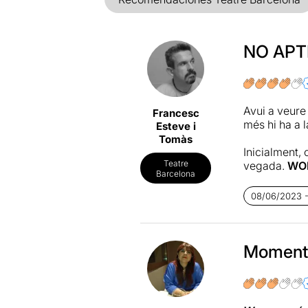
NO APTE
Avui a veure
Francesc
més hi ha a l
Esteve i
Tomàs
Inicialment,
Teatre
vegada.
WO
Barcelona
combina la mú
valdre a la d
08/06/2023 -
Una obra div
moments de l
de la dona. 
Moments
En aquest úl
totalment ne
hi ha un mome