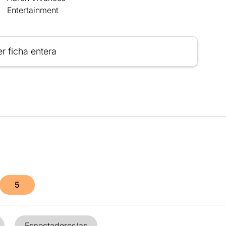
Entertainment
r ficha entera
5
Espectadores/as