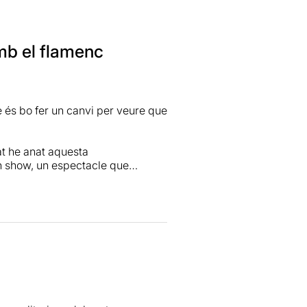
mb el flamenc
 és bo fer un canvi per veure que
at he anat aquesta
n show, un espectacle que
ament al flamenc. Tot per fer
e la vida. Reflexiona diferents
al i ball; fins al maltractament
va, veig que el cor de ball
 maltracta a la dona. Fins i tot
 societat mateixa. I fins i tot,