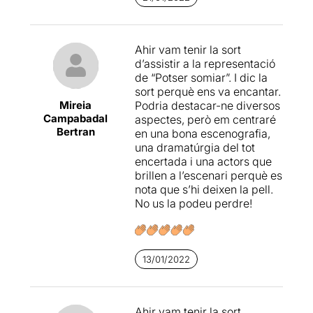
somni amb nosaltres per
poder avançar. És amb
aquest joc amb el qual va
tota l’obra. Jugar amb
Ahir vam tenir la sort
nosaltres amb la poca
d’assistir a la representació
informació que ens van
de “Potser somiar”. I dic la
donant a comptagotes.
sort perquè ens va encantar.
Aquest estat de no saber on
Mireia
Podria destacar-ne diversos
som exactament i no saber
Campabadal
aspectes, però em centraré
quin paper juga el
Bertran
en una bona escenografia,
personatge de Ramon
una dramatúrgia del tot
Godino. Vas pensant que és
encertada i una actors que
un personatge o l’altre
brillen a l’escenari perquè es
important, fins que dius “ara,
nota que s’hi deixen la pell.
ja sé qui és!!!”
No us la podeu perdre!
El fet d’estar al limbo, o és el
que sembla, dóna un punt
afegit a l’escenografia. Que
13/01/2022
inicialment sembla molt
freda amb dos panells
blancs fins que es veu el
sentit durant el transcurs de
Ahir vam tenir la sort