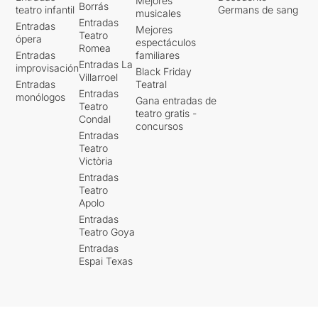
Mejores
Borrás
teatro infantil
Germans de sang
musicales
Entradas
Entradas
Mejores
Teatro
ópera
espectáculos
Romea
Entradas
familiares
Entradas La
improvisación
Black Friday
Villarroel
Entradas
Teatral
Entradas
monólogos
Gana entradas de
Teatro
teatro gratis -
Condal
concursos
Entradas
Teatro
Victòria
Entradas
Teatro
Apolo
Entradas
Teatro Goya
Entradas
Espai Texas