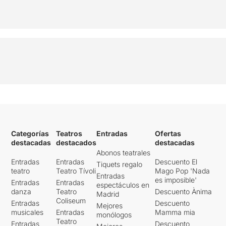
Categorías
Teatros
Entradas
Ofertas
destacadas
destacados
destacadas
Abonos teatrales
Entradas
Entradas
Descuento El
Tiquets regalo
teatro
Teatro Tívoli
Mago Pop 'Nada
Entradas
es imposible'
Entradas
Entradas
espectáculos en
danza
Teatro
Descuento Ànima
Madrid
Coliseum
Entradas
Descuento
Mejores
musicales
Entradas
Mamma mia
monólogos
Teatro
Entradas
Descuento