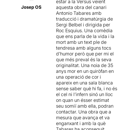
estar a la Versus veient
Josep OS
aquesta obra del canari
Antonio Tabares amb
traducció i dramatúrgia de
Sergi Belbel i dirigida per
Roc Esquius. Una comèdia
que ens parla de la vida i la
mort amb un text ple de
tendresa amb alguns tocs
d’humor però que per mi el
que més preval és la seva
originalitat. Una noia de 35
anys mor en un quiròfan en
una operació de cor i
apareix en una sala blanca
sense saber què hi fa, i no és
el cel ni l’infern sinó un lloc
on quan un ésser estimat
seu somiï amb ella, podran
contactar. Una obra que a
mesura que avança et va
enganxant i amb la què
Tabares ha aconseguit