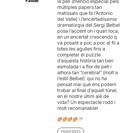
Faílde
la pell (menció especial pels
trobem en una habitació
múltiples papers tan
blanca amb un personatge
matissats que fa l’Antonio
enigmàtic. A partir d’aquí
del Valle) i l’encertadíssima
ens movem en diferents
dramatúrgia del Sergi Belbel
històries entrellaçades una
posa l’accent on i quan toca,
amb altre.
en un encertat crescendo q
va posant a poc a poc el fil a
Les diferents històries que
totes les agulles fins a
veiem entre Antonio del
completar el puzzle
Valle i Rafaela Rivas se’n van
d’aquesta història tan ben
encreuant i veiem al final de
esmolada i a flor de pell i
tot el desenllaç de tot.
alhora tan “cerebral” (molt a
Sembla que ens movem
l’estil Belbel): qui no ha
entre la penitència d’un
pensat mai què ens podem
personatge o d’altre fins al
trobar al final d’aquell túnel,
final.
en el nostre últim alè de
vida? Un espectacle rodó i
Inicialment no saps on som.
molt recomanable!
Fins que de mica en mica
estem en aquella transició
entre la vida i la mort, el
limbo esperant que algú
21/01/2022