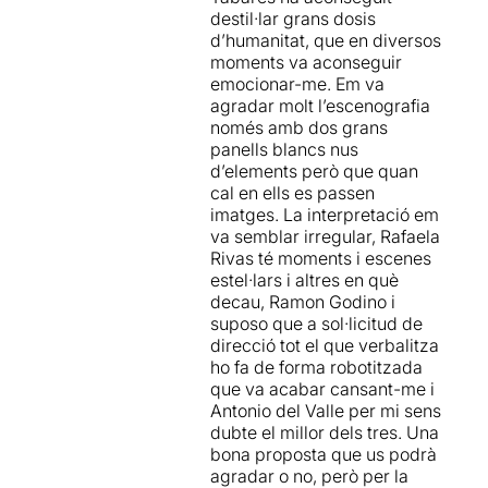
destil·lar grans dosis
d’humanitat, que en diversos
moments va aconseguir
emocionar-me. Em va
agradar molt l’escenografia
només amb dos grans
panells blancs nus
d’elements però que quan
cal en ells es passen
imatges. La interpretació em
va semblar irregular, Rafaela
Rivas té moments i escenes
estel·lars i altres en què
decau, Ramon Godino i
suposo que a sol·licitud de
direcció tot el que verbalitza
ho fa de forma robotitzada
que va acabar cansant-me i
Antonio del Valle per mi sens
dubte el millor dels tres. Una
bona proposta que us podrà
agradar o no, però per la