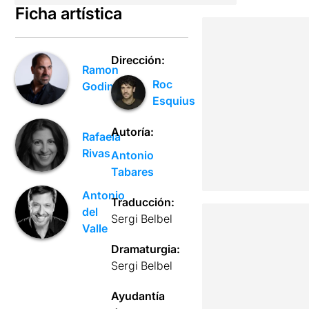
Ficha artística
Dirección:
Ramon
Roc
Godino
Esquius
Autoría:
Rafaela
Rivas
Antonio
Tabares
Antonio
Traducción:
del
Sergi Belbel
Valle
Dramaturgia:
Sergi Belbel
Ayudantía