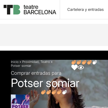
Cartelera y entradas
Descripción
Ficha artística
Fotos y vídeos
O
Inicio
»
Proximidad
,
Teatro
»
Potser somiar
Comprar entradas para
Potser somiar