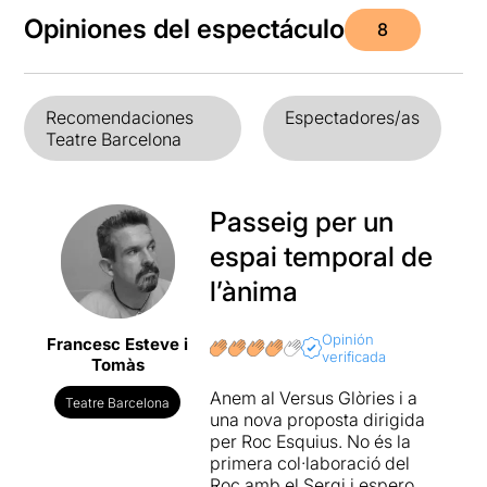
Opiniones del espectáculo
8
Recomendaciones
Espectadores/as
Teatre Barcelona
Passeig per un
espai temporal de
l’ànima
Opinión
Francesc Esteve i
verificada
Tomàs
Anem al Versus Glòries i a
Teatre Barcelona
una nova proposta dirigida
per Roc Esquius. No és la
primera col·laboració del
Roc amb el Sergi i espero