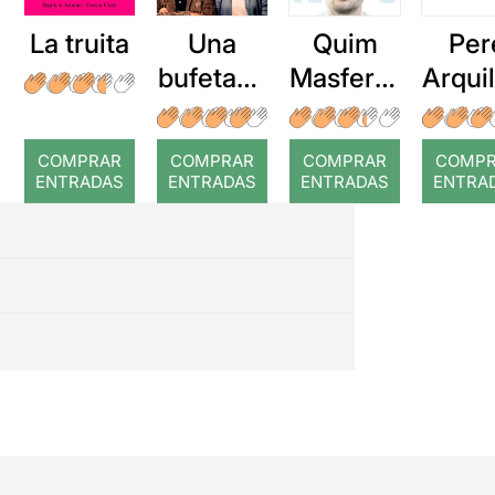
La truita
Una
Quim
Per
bufetada
Masferre
Arqui
a temps
r: Temps
: Cor
romp
COMPRAR
COMPRAR
COMPRAR
COMP
ENTRADAS
ENTRADAS
ENTRADAS
ENTRA