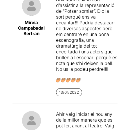
l’obra.
d’assistir a la representació
de “Potser somiar”. Dic la
Pots verure la resta de
la
sort perquè ens va
meva opinió al següent
Mireia
encantar!!! Podria destacar-
enllaç
Campabadal
ne diversos aspectes però
Bertran
em centraré en una bona
A més, ara hem tingut la
escenografia, una
bona noticia que prorroguen
dramatúrgia del tot
uns quants dies més per
encertada i uns actors que
tenir temps d’anar a veure’ls.
brillen a l’escenari perquè es
nota que s’hi deixen la pell.
No us la podeu perdre!!!!
13/01/2022
Ahir vaig iniciar el nou any
de la millor manera que es
pot fer, anant al teatre. Vaig