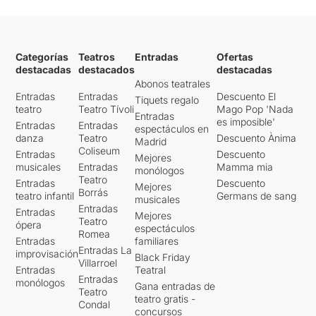
Categorías
Teatros
Entradas
Ofertas
destacadas
destacados
destacadas
Abonos teatrales
Entradas
Entradas
Descuento El
Tiquets regalo
teatro
Teatro Tívoli
Mago Pop 'Nada
Entradas
es imposible'
Entradas
Entradas
espectáculos en
danza
Teatro
Descuento Ànima
Madrid
Coliseum
Entradas
Descuento
Mejores
musicales
Entradas
Mamma mia
monólogos
Teatro
Entradas
Descuento
Mejores
Borrás
teatro infantil
Germans de sang
musicales
Entradas
Entradas
Mejores
Teatro
ópera
espectáculos
Romea
Entradas
familiares
Entradas La
improvisación
Black Friday
Villarroel
Entradas
Teatral
Entradas
monólogos
Gana entradas de
Teatro
teatro gratis -
Condal
concursos