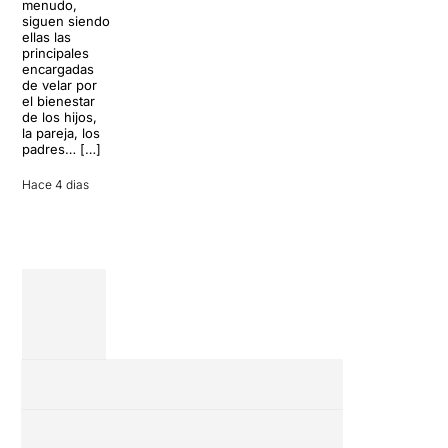
menudo,
teatro musical,
perfecto para
siguen siendo
llegará al
desconectar de
ellas las
Teatre Apolo
la rutina, pero
principales
del […]
una
encargadas
conversación
de velar por
inoportuna
27 julio 2026
el bienestar
puede
de los hijos,
convertir unas
la pareja, los
vacaciones
padres… […]
entre amigos
en una revisión
Hace 4 dias
completa […]
28 julio 2026