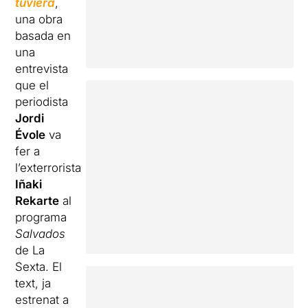
tuviera
,
una obra
basada en
una
entrevista
que el
periodista
Jordi
Évole
va
fer a
l’exterrorista
Iñaki
Rekarte
al
programa
Salvados
de La
Sexta. El
text, ja
estrenat a