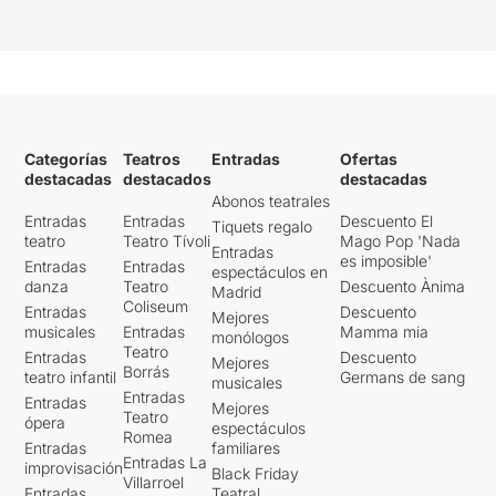
Categorías
Teatros
Entradas
Ofertas
destacadas
destacados
destacadas
Abonos teatrales
Entradas
Entradas
Descuento El
Tiquets regalo
teatro
Teatro Tívoli
Mago Pop 'Nada
Entradas
es imposible'
Entradas
Entradas
espectáculos en
danza
Teatro
Descuento Ànima
Madrid
Coliseum
Entradas
Descuento
Mejores
musicales
Entradas
Mamma mia
monólogos
Teatro
Entradas
Descuento
Mejores
Borrás
teatro infantil
Germans de sang
musicales
Entradas
Entradas
Mejores
Teatro
ópera
espectáculos
Romea
Entradas
familiares
Entradas La
improvisación
Black Friday
Villarroel
Entradas
Teatral