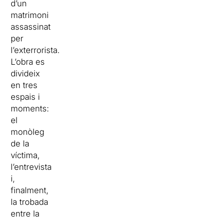
d’un
matrimoni
assassinat
per
l’exterrorista.
L’obra es
divideix
en tres
espais i
moments:
el
monòleg
de la
víctima,
l’entrevista
i,
finalment,
la trobada
entre la