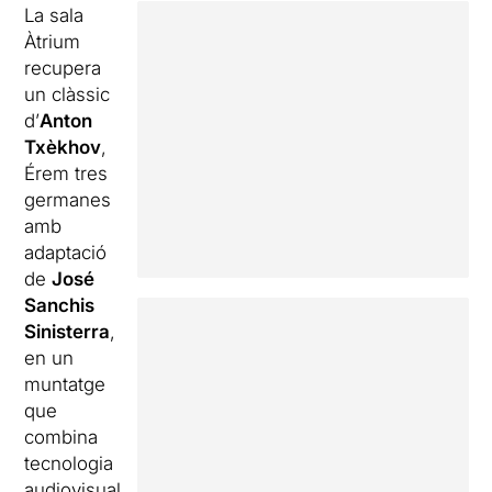
La sala
Àtrium
recupera
un clàssic
d’
Anton
Txèkhov
,
Érem tres
germanes
amb
adaptació
de
José
Sanchis
Sinisterra
,
en un
muntatge
que
combina
tecnologia
audiovisual,