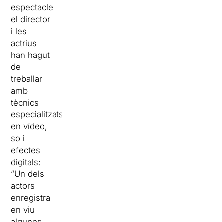
espectacle
el director
i les
actrius
han hagut
de
treballar
amb
tècnics
especialitzats
en vídeo,
so i
efectes
digitals:
“Un dels
actors
enregistra
en viu
algunes