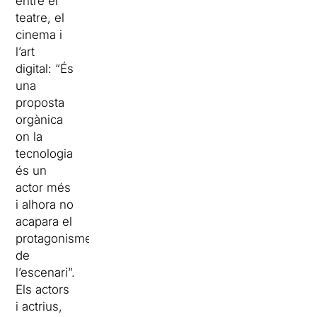
entre el
teatre, el
cinema i
l’art
digital: “És
una
proposta
orgànica
on la
tecnologia
és un
actor més
i alhora no
acapara el
protagonisme
de
l’escenari”.
Els actors
i actrius,