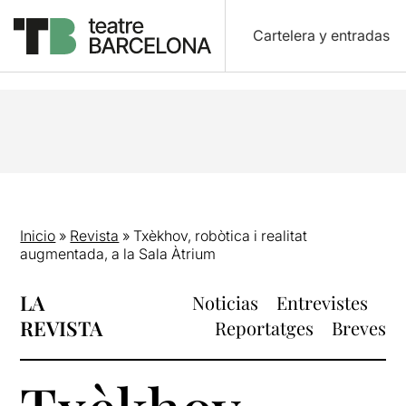
Cartelera y entradas
Inicio
»
Revista
»
Txèkhov, robòtica i realitat
augmentada, a la Sala Àtrium
LA
Noticias
Entrevistes
REVISTA
Reportatges
Breves