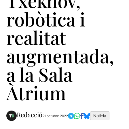
Txèkhov,
robòtica i
realitat
augmentada,
a la Sala
Àtrium
Redacció
Notícia
21 octubre 2022