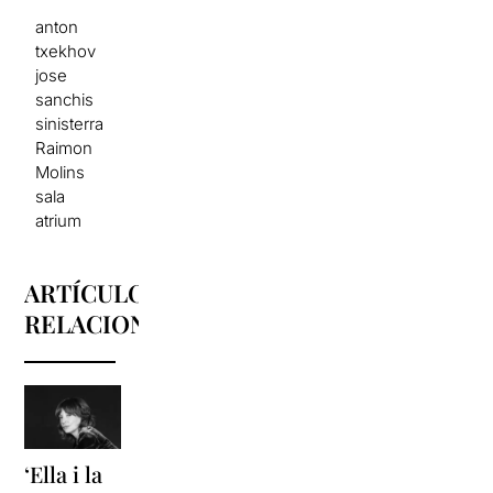
anton
txekhov
jose
sanchis
sinisterra
Raimon
Molins
sala
atrium
ARTÍCULOS
RELACIONADOS
‘Ella i la
'Sonrisas
Unas