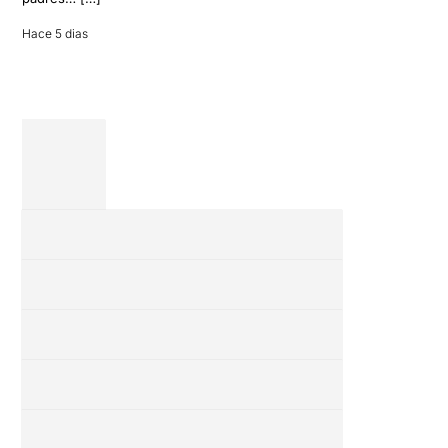
entre amigos
en una revisión
Hace 5 dias
completa […]
28 julio 2026