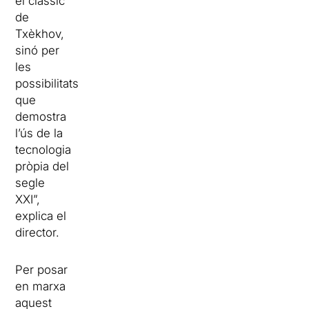
el clàssic
de
Txèkhov,
sinó per
les
possibilitats
que
demostra
l’ús de la
tecnologia
pròpia del
segle
XXI”,
explica el
director.
Per posar
en marxa
aquest