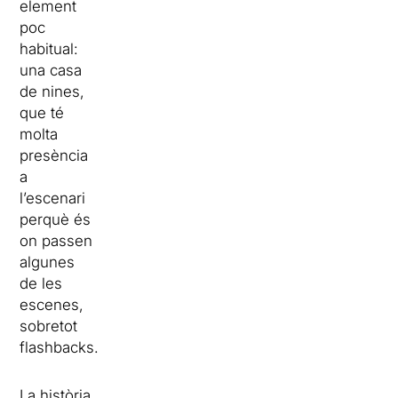
element
poc
habitual:
una casa
de nines,
que té
molta
presència
a
l’escenari
perquè és
on passen
algunes
de les
escenes,
sobretot
flashbacks.
La història