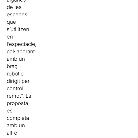
de les
escenes
que
s’utilitzen
en
l’espectacle,
col·laborant
amb un
braç
robòtic
dirigit per
control
remot”. La
proposta
es
completa
amb un
altre