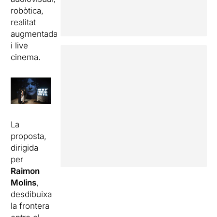
robòtica,
realitat
augmentada
i live
cinema.
La
proposta,
dirigida
per
Raimon
Molins
,
desdibuixa
la frontera