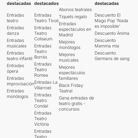
destacadas
destacados
destacadas
Abonos teatrales
Entradas
Entradas
Descuento El
Tiquets regalo
teatro
Teatro Tívoli
Mago Pop 'Nada
Entradas
es imposible'
Entradas
Entradas
espectáculos en
danza
Teatro
Descuento Ànima
Madrid
Coliseum
Entradas
Descuento
Mejores
musicales
Entradas
Mamma mia
monólogos
Teatro
Entradas
Descuento
Mejores
Borrás
teatro infantil
Germans de sang
musicales
Entradas
Entradas
Mejores
Teatro
ópera
espectáculos
Romea
Entradas
familiares
Entradas La
improvisación
Black Friday
Villarroel
Entradas
Teatral
Entradas
monólogos
Gana entradas de
Teatro
teatro gratis -
Condal
concursos
Entradas
Teatro
Victòria
Entradas
Teatro