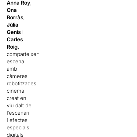
Anna Roy
,
Ona
Borràs
,
Júlia
Genís
i
Carles
Roig
,
comparteixen
escena
amb
càmeres
robotitzades,
cinema
creat en
viu dalt de
l’escenari
i efectes
especials
digitals