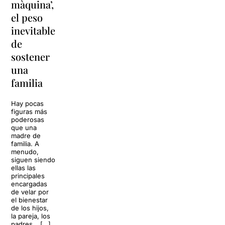
màquina’,
y
vacaciones
el peso
lágrimas'
en
inevitable
vuelve a
'Cancun'
de
Barcelona
para
sostener
replantear
La música
una
toda una
volverá a
familia
llenar la casa
vida
de los Von
Trapp.
Hay pocas
Sonrisas y
Sol, playa,
figuras más
lágrimas, uno
cócteles y un
poderosas
de los
resort
que una
grandes
paradisíaco. El
madre de
clásicos de la
escenario
familia. A
historia del
parece
menudo,
teatro musical,
perfecto para
siguen siendo
llegará al
desconectar de
ellas las
Teatre Apolo
la rutina, pero
principales
del […]
una
encargadas
conversación
de velar por
inoportuna
27 julio 2026
el bienestar
puede
de los hijos,
convertir unas
la pareja, los
vacaciones
padres… […]