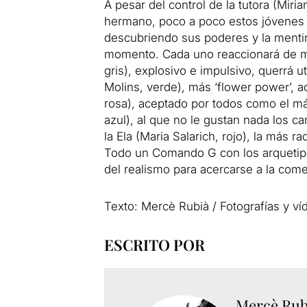
A pesar del control de la tutora (Mir
hermano, poco a poco estos jóvenes -h
descubriendo sus poderes y la mentira
momento. Cada uno reaccionará de ma
gris), explosivo e impulsivo, querrá uti
Molins, verde), más ‘flower power’, a
rosa), aceptado por todos como el más
azul), al que no le gustan nada los c
la Ela (Maria Salarich, rojo), la más r
Todo un Comando G con los arquetipo
del realismo para acercarse a la com
Texto: Mercè Rubià / Fotografías y ví
ESCRITO POR
Mercè Rub