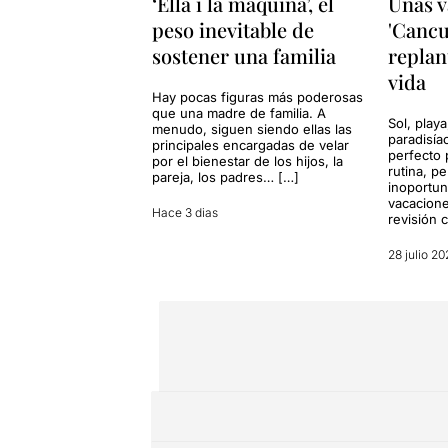
‘Ella i la màquina’, el
Unas v
peso inevitable de
'Cancu
sostener una familia
replan
vida
Hay pocas figuras más poderosas
que una madre de familia. A
Sol, playa
menudo, siguen siendo ellas las
paradisía
principales encargadas de velar
perfecto 
por el bienestar de los hijos, la
rutina, p
pareja, los padres… […]
inoportun
vacacione
Hace 3 dias
revisión 
28 julio 20