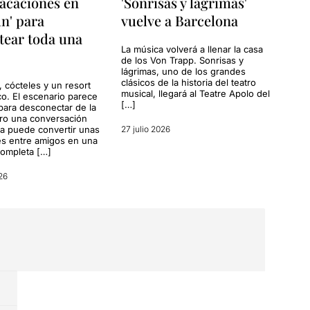
acaciones en
'Sonrisas y lágrimas'
n' para
vuelve a Barcelona
tear toda una
La música volverá a llenar la casa
de los Von Trapp. Sonrisas y
lágrimas, uno de los grandes
clásicos de la historia del teatro
, cócteles y un resort
musical, llegará al Teatre Apolo del
co. El escenario parece
[…]
para desconectar de la
ero una conversación
a puede convertir unas
27 julio 2026
s entre amigos en una
completa […]
26