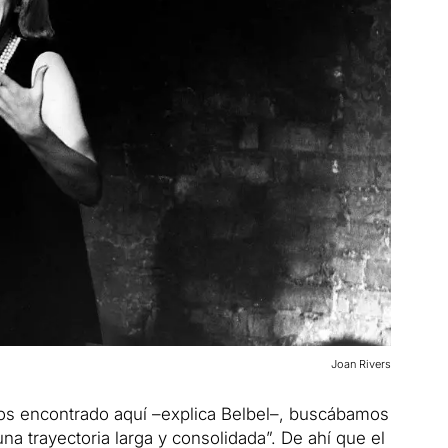
Joan Rivers
s encontrado aquí –explica Belbel–, buscábamos
a trayectoria larga y consolidada”. De ahí que el