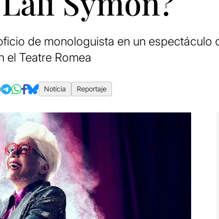
 Lali Symon?
 oficio de monologuista en un espectáculo
 en el Teatre Romea
Notícia
Reportaje
3