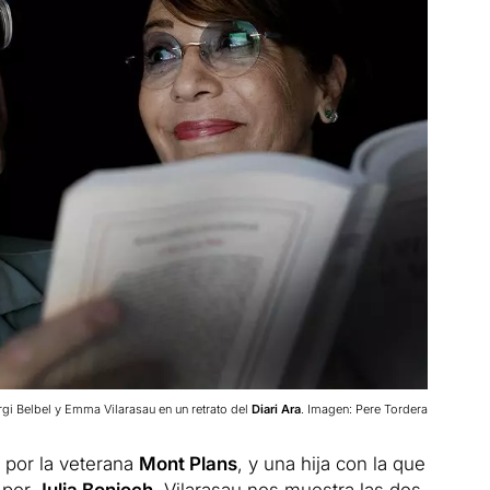
rgi Belbel y Emma Vilarasau en un retrato del
Diari Ara
. Imagen: Pere Tordera
 por la veterana
Mont Plans
, y una hija con la que
 por
Julia Bonjoch
, Vilarasau nos muestra las dos