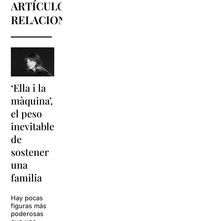
ARTÍCULOS
RELACIONADOS
‘Ella i la
'Sonrisas
Unas
màquina’,
y
vacaciones
el peso
lágrimas'
en
inevitable
vuelve a
'Cancun'
de
Barcelona
para
sostener
replantear
La música
una
toda una
volverá a
familia
llenar la casa
vida
de los Von
Trapp.
Hay pocas
Sonrisas y
Sol, playa,
figuras más
lágrimas, uno
cócteles y un
poderosas
de los
resort