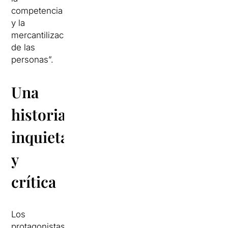
competencia
y la
mercantilización
de las
personas”.
Una
historia
inquietante
y
crítica
Los
protagonistas,