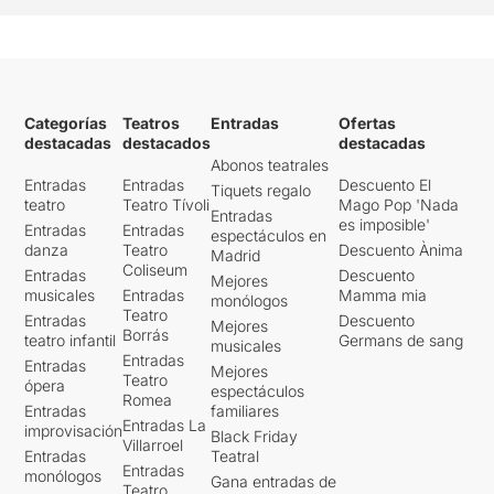
Categorías
Teatros
Entradas
Ofertas
destacadas
destacados
destacadas
Abonos teatrales
Entradas
Entradas
Descuento El
Tiquets regalo
teatro
Teatro Tívoli
Mago Pop 'Nada
Entradas
es imposible'
Entradas
Entradas
espectáculos en
danza
Teatro
Descuento Ànima
Madrid
Coliseum
Entradas
Descuento
Mejores
musicales
Entradas
Mamma mia
monólogos
Teatro
Entradas
Descuento
Mejores
Borrás
teatro infantil
Germans de sang
musicales
Entradas
Entradas
Mejores
Teatro
ópera
espectáculos
Romea
Entradas
familiares
Entradas La
improvisación
Black Friday
Villarroel
Entradas
Teatral
Entradas
monólogos
Gana entradas de
Teatro