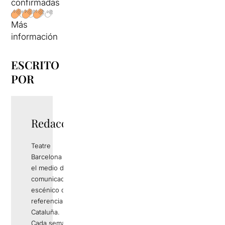
confirmadas
Más
información
ESCRITO
POR
Redacció
Teatre
Barcelona es
el medio de
comunicación
escénico de
referencia en
Cataluña.
Cada semana