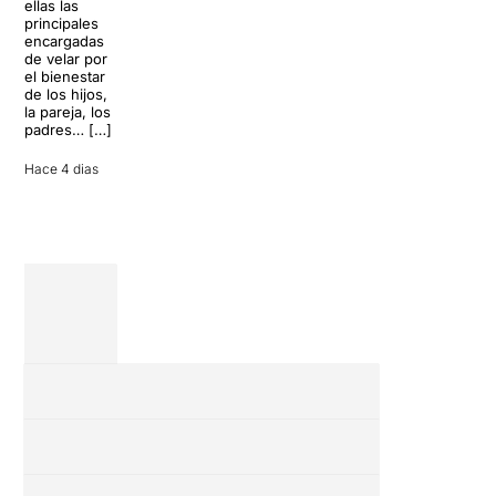
ellas las
Teatre Apolo
la rutina, pero
principales
del […]
una
encargadas
conversación
de velar por
inoportuna
27 julio 2026
el bienestar
puede
de los hijos,
convertir unas
la pareja, los
vacaciones
padres… […]
entre amigos
en una revisión
Hace 4 dias
completa […]
28 julio 2026