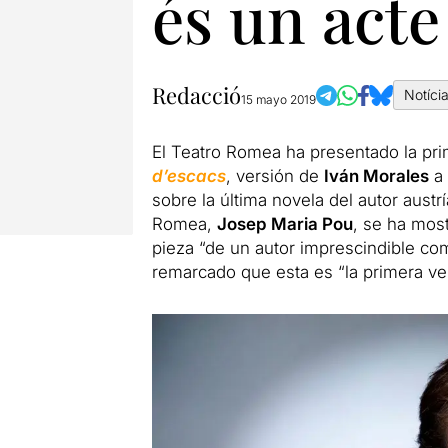
és un acte
Redacció
Notíci
15 mayo 2019
El Teatro Romea ha presentado la pri
d’escacs
, versión de
Iván Morales
a 
sobre la última novela del autor austr
Romea,
Josep Maria Pou
, se ha mos
pieza “de un autor imprescindible c
remarcado que esta es “la primera vez