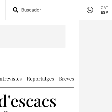
CAT
ESP
ntrevistes
Reportatges
Breves
d'escacs