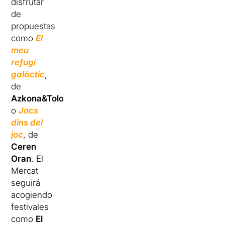
disfrutar
de
propuestas
como
El
meu
refugi
galàctic
,
de
Azkona&Toloza
,
o
Jocs
dins del
joc
, de
Ceren
Oran
. El
Mercat
seguirá
acogiendo
festivales
como
El