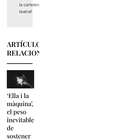
la cartelera
teatral!
ARTÍCULOS
RELACIONADOS
‘Ella i la
'Sonrisas
Unas
màquina’,
y
vacaciones
el peso
lágrimas'
en
inevitable
vuelve a
'Cancun'
de
Barcelona
para
sostener
replantear