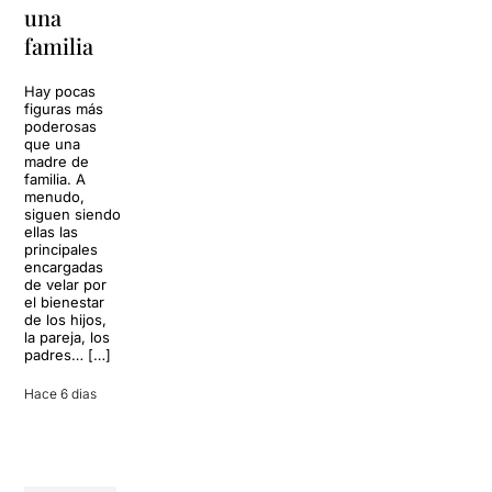
La música
una
toda una
volverá a
familia
llenar la casa
vida
de los Von
Trapp.
Hay pocas
Sonrisas y
Sol, playa,
figuras más
lágrimas, uno
cócteles y un
poderosas
de los
resort
que una
grandes
paradisíaco. El
madre de
clásicos de la
escenario
familia. A
historia del
parece
menudo,
teatro musical,
perfecto para
siguen siendo
llegará al
desconectar de
ellas las
Teatre Apolo
la rutina, pero
principales
del […]
una
encargadas
conversación
de velar por
inoportuna
27 julio 2026
el bienestar
puede
de los hijos,
convertir unas
la pareja, los
vacaciones
padres… […]
entre amigos
en una revisión
Hace 6 dias
completa […]
28 julio 2026