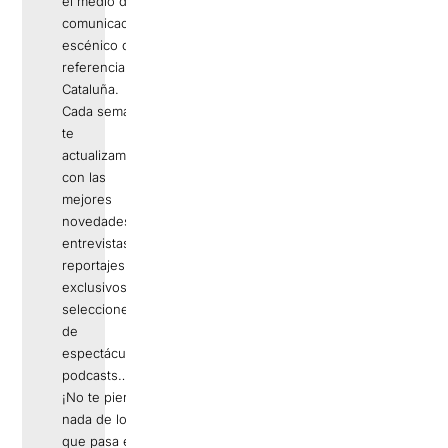
el medio de
comunicación
escénico de
referencia en
Cataluña.
Cada semana
te
actualizamos
con las
mejores
novedades,
entrevistas,
reportajes
exclusivos,
selecciones
de
espectáculos,
podcasts…
¡No te pierdas
nada de lo
que pasa en