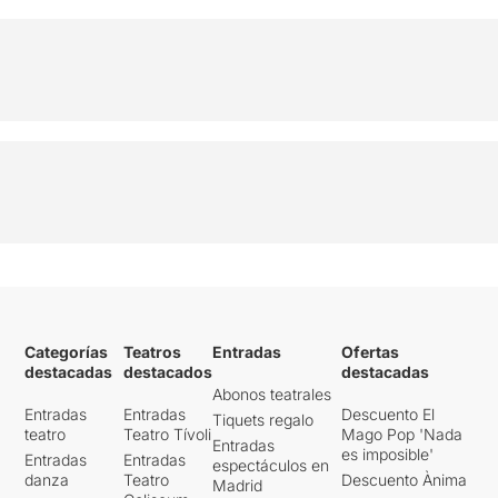
Categorías
Teatros
Entradas
Ofertas
destacadas
destacados
destacadas
Abonos teatrales
Entradas
Entradas
Descuento El
Tiquets regalo
teatro
Teatro Tívoli
Mago Pop 'Nada
Entradas
es imposible'
Entradas
Entradas
espectáculos en
danza
Teatro
Descuento Ànima
Madrid