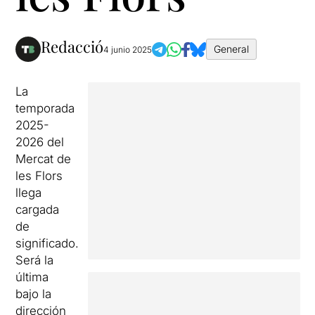
Redacció
General
4 junio 2025
La
temporada
2025-
2026 del
Mercat de
les Flors
llega
cargada
de
significado.
Será la
última
bajo la
dirección