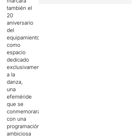
marcará
también el
20
aniversario
del
equipamiento
como
espacio
dedicado
exclusivamente
a la
danza,
una
efeméride
que se
conmemorará
con una
programación
ambiciosa