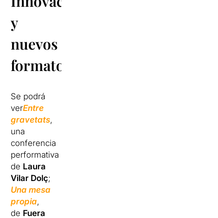
Innovación
y
nuevos
formatos
Se podrá
ver
Entre
gravetats
,
una
conferencia
performativa
de
Laura
Vilar Dolç
;
Una mesa
propia
,
de
Fuera