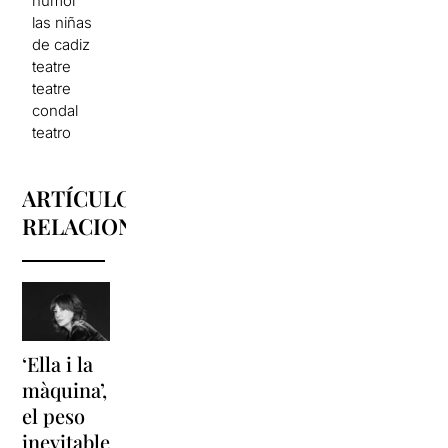
humor
las niñas
de cadiz
teatre
teatre
condal
teatro
ARTÍCULOS
RELACIONADOS
‘Ella i la
'Sonrisas
Unas
màquina’,
y
vacaciones
el peso
lágrimas'
en
inevitable
vuelve a
'Cancun'