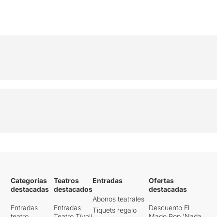
Categorías
Teatros
Entradas
Ofertas
destacadas
destacados
destacadas
Abonos teatrales
Entradas
Entradas
Descuento El
Tiquets regalo
teatro
Teatro Tívoli
Mago Pop 'Nada