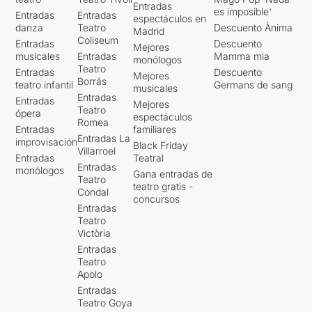
Entradas
es imposible'
Entradas
Entradas
espectáculos en
danza
Teatro
Descuento Ànima
Madrid
Coliseum
Entradas
Descuento
Mejores
musicales
Entradas
Mamma mia
monólogos
Teatro
Entradas
Descuento
Mejores
Borrás
teatro infantil
Germans de sang
musicales
Entradas
Entradas
Mejores
Teatro
ópera
espectáculos
Romea
Entradas
familiares
Entradas La
improvisación
Black Friday
Villarroel
Entradas
Teatral
Entradas
monólogos
Gana entradas de
Teatro
teatro gratis -
Condal
concursos
Entradas
Teatro
Victòria
Entradas
Teatro
Apolo
Entradas
Teatro Goya