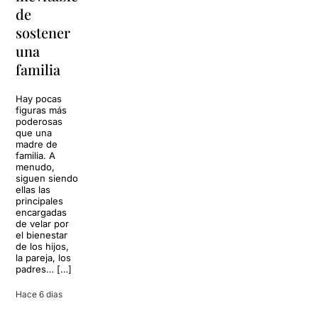
de
Barcelona
para
sostener
replantear
La música
una
toda una
volverá a
familia
llenar la casa
vida
de los Von
Trapp.
Hay pocas
Sonrisas y
Sol, playa,
figuras más
lágrimas, uno
cócteles y un
poderosas
de los
resort
que una
grandes
paradisíaco. El
madre de
clásicos de la
escenario
familia. A
historia del
parece
menudo,
teatro musical,
perfecto para
siguen siendo
llegará al
desconectar de
ellas las
Teatre Apolo
la rutina, pero
principales
del […]
una
encargadas
conversación
de velar por
inoportuna
27 julio 2026
el bienestar
puede
de los hijos,
convertir unas
la pareja, los
vacaciones
padres… […]
entre amigos
en una revisión
Hace 6 dias
completa […]