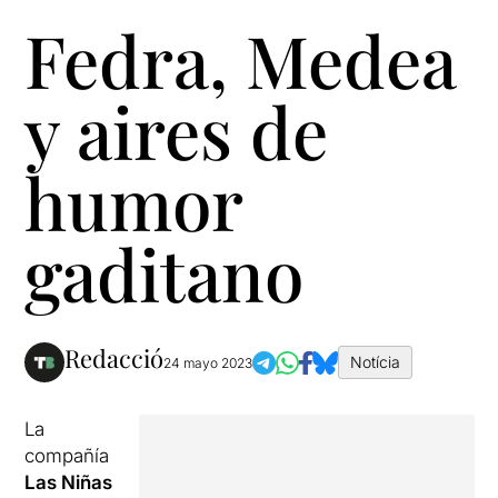
Fedra, Medea
y aires de
humor
gaditano
Redacció
Notícia
24 mayo 2023
La
compañía
Las Niñas