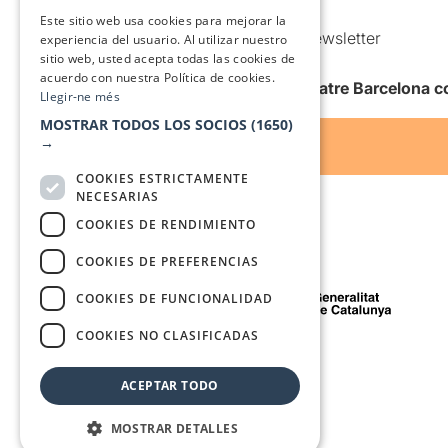
Condiciones de uso
SPANISH
Este sitio web usa cookies para mejorar la
Comunicaciones comerciales y Newsletter
experiencia del usuario. Al utilizar nuestro
sitio web, usted acepta todas las cookies de
Anuncia’t
acuerdo con nuestra Política de cookies.
Quiero recibir la newsletter de Teatre Barcelona
Llegir-ne més
MOSTRAR TODOS LOS SOCIOS
(1650)
→
COOKIES ESTRICTAMENTE
NECESARIAS
COOKIES DE RENDIMIENTO
COOKIES DE PREFERENCIAS
Con el apoyo de
COOKIES DE FUNCIONALIDAD
COOKIES NO CLASIFICADAS
Medio de comunicación asociado a
ACEPTAR TODO
MOSTRAR DETALLES