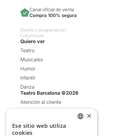
Canal oficial de venta
Compra 100% segura
Diseño y programación:
Copymouse
Quiero ver
Teatro
Musicales
Humor
Infantil
Danza
Teatro Barcelona ©2026
Atención al cliente
Aviso legal
×
Política de privacidad
Ese sitio web utiliza
CATALAN
Política de Cookies
cookies