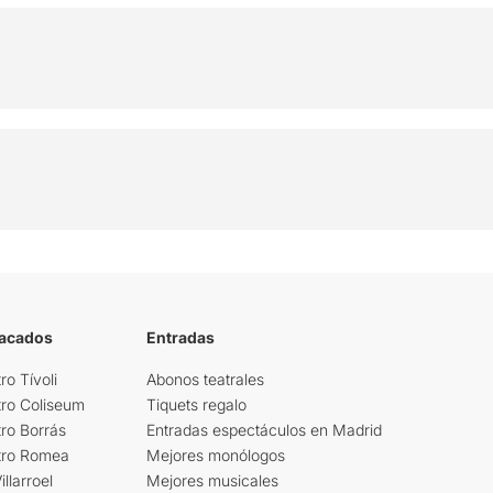
tacados
Entradas
ro Tívoli
Abonos teatrales
tro Coliseum
Tiquets regalo
ro Borrás
Entradas espectáculos en Madrid
tro Romea
Mejores monólogos
llarroel
Mejores musicales