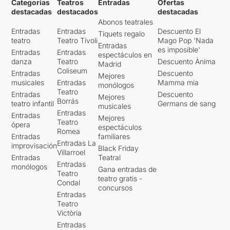
Categorías
Teatros
Entradas
Ofertas
destacadas
destacados
destacadas
Abonos teatrales
Entradas
Entradas
Descuento El
Tiquets regalo
teatro
Teatro Tívoli
Mago Pop 'Nada
Entradas
es imposible'
Entradas
Entradas
espectáculos en
danza
Teatro
Descuento Ànima
Madrid
Coliseum
Entradas
Descuento
Mejores
musicales
Entradas
Mamma mia
monólogos
Teatro
Entradas
Descuento
Mejores
Borrás
teatro infantil
Germans de sang
musicales
Entradas
Entradas
Mejores
Teatro
ópera
espectáculos
Romea
Entradas
familiares
Entradas La
improvisación
Black Friday
Villarroel
Entradas
Teatral
Entradas
monólogos
Gana entradas de
Teatro
teatro gratis -
Condal
concursos
Entradas
Teatro
Victòria
Entradas