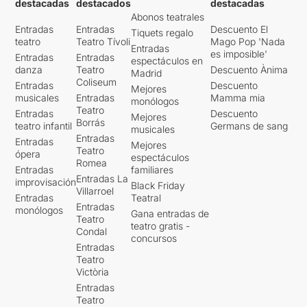
destacadas
destacados
destacadas
Abonos teatrales
Entradas
Entradas
Descuento El
Tiquets regalo
teatro
Teatro Tívoli
Mago Pop 'Nada
Entradas
es imposible'
Entradas
Entradas
espectáculos en
danza
Teatro
Descuento Ànima
Madrid
Coliseum
Entradas
Descuento
Mejores
musicales
Entradas
Mamma mia
monólogos
Teatro
Entradas
Descuento
Mejores
Borrás
teatro infantil
Germans de sang
musicales
Entradas
Entradas
Mejores
Teatro
ópera
espectáculos
Romea
Entradas
familiares
Entradas La
improvisación
Black Friday
Villarroel
Entradas
Teatral
Entradas
monólogos
Gana entradas de
Teatro
teatro gratis -
Condal
concursos
Entradas
Teatro
Victòria
Entradas
Teatro