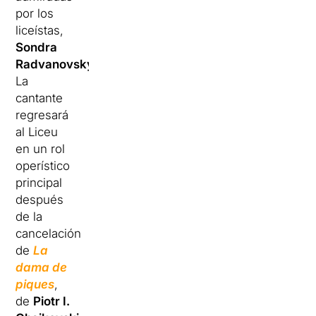
por los
liceístas,
Sondra
Radvanovsky
.
La
cantante
regresará
al Liceu
en un rol
operístico
principal
después
de la
cancelación
de
La
dama de
piques
,
de
Piotr I.