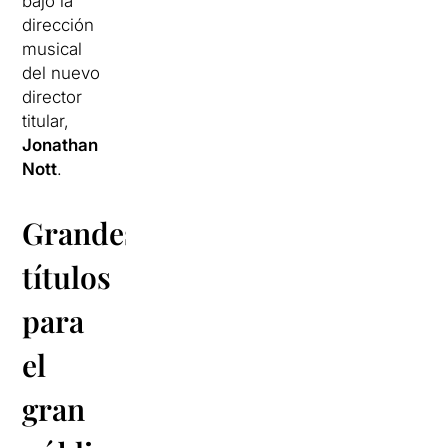
bajo la
dirección
musical
del nuevo
director
titular,
Jonathan
Nott
.
Grandes
títulos
para
el
gran