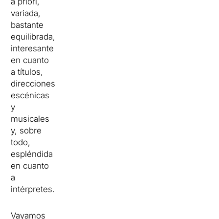
a priori,
variada,
bastante
equilibrada,
interesante
en cuanto
a títulos,
direcciones
escénicas
y
musicales
y, sobre
todo,
espléndida
en cuanto
a
intérpretes.
Vayamos