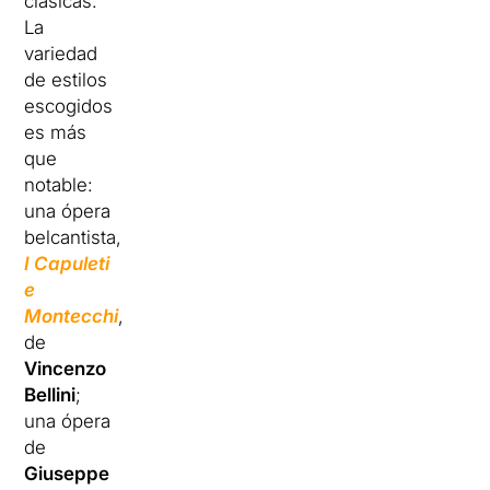
clásicas.
La
variedad
de estilos
escogidos
es más
que
notable:
una ópera
belcantista,
I Capuleti
e
Montecchi
,
de
Vincenzo
Bellini
;
una ópera
de
Giuseppe