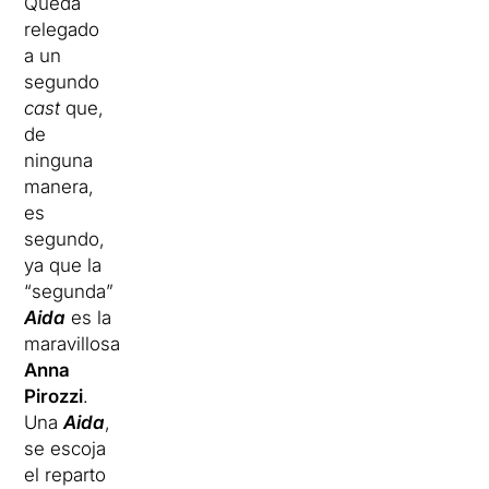
Queda
relegado
a un
segundo
cast
que,
de
ninguna
manera,
es
segundo,
ya que la
“segunda”
Aida
es la
maravillosa
Anna
Pirozzi
.
Una
Aida
,
se escoja
el reparto