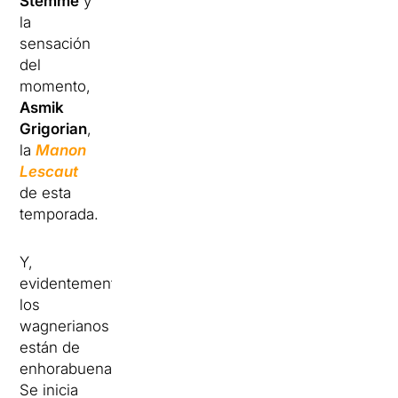
Stemme
y
la
sensación
del
momento,
Asmik
Grigorian
,
la
Manon
Lescaut
de esta
temporada.
Y,
evidentemente,
los
wagnerianos
están de
enhorabuena.
Se inicia