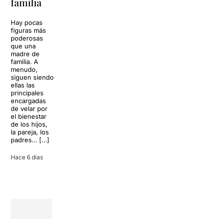
familia
llenar la casa
vida
de los Von
Trapp.
Hay pocas
Sonrisas y
Sol, playa,
figuras más
lágrimas, uno
cócteles y un
poderosas
de los
resort
que una
grandes
paradisíaco. El
madre de
clásicos de la
escenario
familia. A
historia del
parece
menudo,
teatro musical,
perfecto para
siguen siendo
llegará al
desconectar de
ellas las
Teatre Apolo
la rutina, pero
principales
del […]
una
encargadas
conversación
de velar por
inoportuna
27 julio 2026
el bienestar
puede
de los hijos,
convertir unas
la pareja, los
vacaciones
padres… […]
entre amigos
en una revisión
Hace 6 dias
completa […]
28 julio 2026