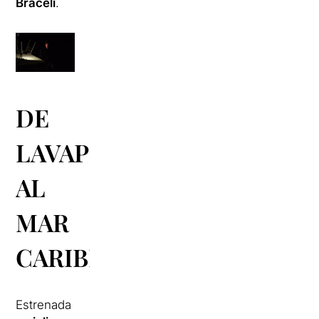
Braceli
.
DE
LAVAPIÉS
AL
MAR
CARIBE
Estrenada