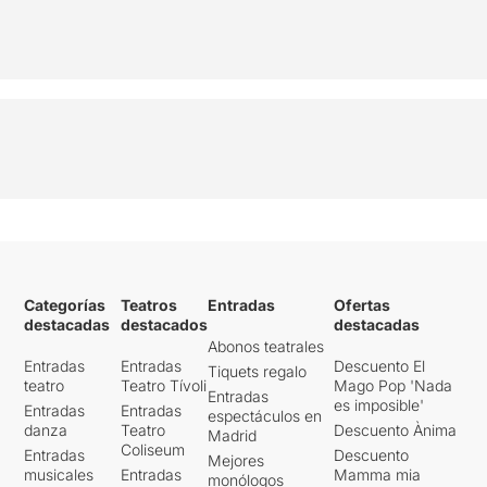
Categorías
Teatros
Entradas
Ofertas
destacadas
destacados
destacadas
Abonos teatrales
Entradas
Entradas
Descuento El
Tiquets regalo
teatro
Teatro Tívoli
Mago Pop 'Nada
Entradas
es imposible'
Entradas
Entradas
espectáculos en
danza
Teatro
Descuento Ànima
Madrid
Coliseum
Entradas
Descuento
Mejores
musicales
Entradas
Mamma mia
monólogos