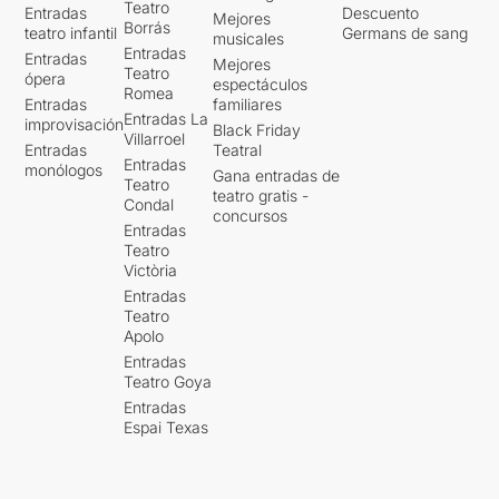
Teatro
Entradas
Descuento
Mejores
Borrás
teatro infantil
Germans de sang
musicales
Entradas
Entradas
Mejores
Teatro
ópera
espectáculos
Romea
Entradas
familiares
Entradas La
improvisación
Black Friday
Villarroel
Entradas
Teatral
Entradas
monólogos
Gana entradas de
Teatro
teatro gratis -
Condal
concursos
Entradas
Teatro
Victòria
Entradas
Teatro
Apolo
Entradas
Teatro Goya
Entradas
Espai Texas