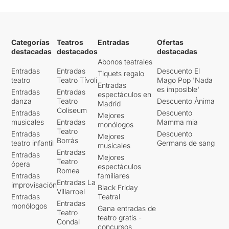
Categorías
Teatros
Entradas
Ofertas
destacadas
destacados
destacadas
Abonos teatrales
Entradas
Entradas
Descuento El
Tiquets regalo
teatro
Teatro Tívoli
Mago Pop 'Nada
Entradas
es imposible'
Entradas
Entradas
espectáculos en
danza
Teatro
Descuento Ànima
Madrid
Coliseum
Entradas
Descuento
Mejores
musicales
Entradas
Mamma mia
monólogos
Teatro
Entradas
Descuento
Mejores
Borrás
teatro infantil
Germans de sang
musicales
Entradas
Entradas
Mejores
Teatro
ópera
espectáculos
Romea
Entradas
familiares
Entradas La
improvisación
Black Friday
Villarroel
Entradas
Teatral
Entradas
monólogos
Gana entradas de
Teatro
teatro gratis -
Condal
concursos