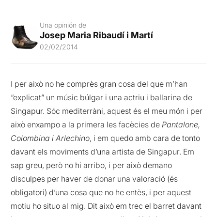
Una opinión de
Josep Maria Ribaudí i Martí
02/02/2014
I per això no he comprès gran cosa del que m’han
“explicat” un músic búlgar i una actriu i ballarina de
Singapur. Sóc mediterràni, aquest és el meu món i per
això enxampo a la primera les facècies de
Pantalone,
Colombina i Arlechino
, i em quedo amb cara de tonto
davant els moviments d’una artista de Singapur. Em
sap greu, però no hi arribo, i per això demano
disculpes per haver de donar una valoració (és
obligatori) d’una cosa que no he entès, i per aquest
motiu ho situo al mig. Dit això em trec el barret davant