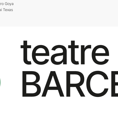
tro Goya
ai Texas