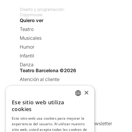
Diseño y programación:
Copymouse
Quiero ver
Teatro
Musicales
Humor
Infantil
Danza
Teatro Barcelona ©2026
Atención al cliente
Aviso legal
×
Política de privacidad
Ese sitio web utiliza
CATALAN
Política de Cookies
cookies
Condiciones de uso
SPANISH
Este sitio web usa cookies para mejorar la
Comunicaciones comerciales y Newsletter
experiencia del usuario. Al utilizar nuestro
sitio web, usted acepta todas las cookies de