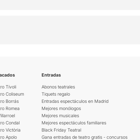
tacados
Entradas
ro Tívoli
Abonos teatrales
tro Coliseum
Tiquets regalo
ro Borrás
Entradas espectáculos en Madrid
tro Romea
Mejores monólogos
llarroel
Mejores musicales
tro Condal
Mejores espectáculos familiares
ro Victòria
Black Friday Teatral
ro Apolo
Gana entradas de teatro gratis - concursos