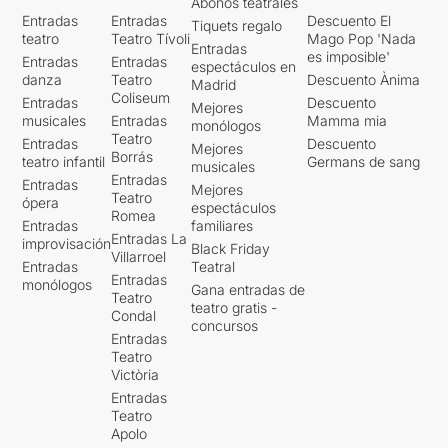
Abonos teatrales
Entradas
Entradas
Descuento El
Tiquets regalo
teatro
Teatro Tívoli
Mago Pop 'Nada
Entradas
es imposible'
Entradas
Entradas
espectáculos en
danza
Teatro
Descuento Ànima
Madrid
Coliseum
Entradas
Descuento
Mejores
musicales
Entradas
Mamma mia
monólogos
Teatro
Entradas
Descuento
Mejores
Borrás
teatro infantil
Germans de sang
musicales
Entradas
Entradas
Mejores
Teatro
ópera
espectáculos
Romea
Entradas
familiares
Entradas La
improvisación
Black Friday
Villarroel
Entradas
Teatral
Entradas
monólogos
Gana entradas de
Teatro
teatro gratis -
Condal
concursos
Entradas
Teatro
Victòria
Entradas
Teatro
Apolo