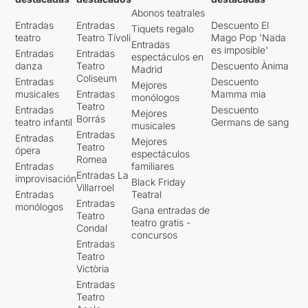
Abonos teatrales
Entradas
Entradas
Descuento El
Tiquets regalo
teatro
Teatro Tívoli
Mago Pop 'Nada
Entradas
es imposible'
Entradas
Entradas
espectáculos en
danza
Teatro
Descuento Ànima
Madrid
Coliseum
Entradas
Descuento
Mejores
musicales
Entradas
Mamma mia
monólogos
Teatro
Entradas
Descuento
Mejores
Borrás
teatro infantil
Germans de sang
musicales
Entradas
Entradas
Mejores
Teatro
ópera
espectáculos
Romea
Entradas
familiares
Entradas La
improvisación
Black Friday
Villarroel
Entradas
Teatral
Entradas
monólogos
Gana entradas de
Teatro
teatro gratis -
Condal
concursos
Entradas
Teatro
Victòria
Entradas
Teatro