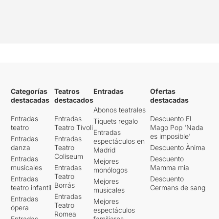
Categorías
Teatros
Entradas
Ofertas
destacadas
destacados
destacadas
Abonos teatrales
Entradas
Entradas
Descuento El
Tiquets regalo
teatro
Teatro Tívoli
Mago Pop 'Nada
Entradas
es imposible'
Entradas
Entradas
espectáculos en
danza
Teatro
Descuento Ànima
Madrid
Coliseum
Entradas
Descuento
Mejores
musicales
Entradas
Mamma mia
monólogos
Teatro
Entradas
Descuento
Mejores
Borrás
teatro infantil
Germans de sang
musicales
Entradas
Entradas
Mejores
Teatro
ópera
espectáculos
Romea
Entradas
familiares