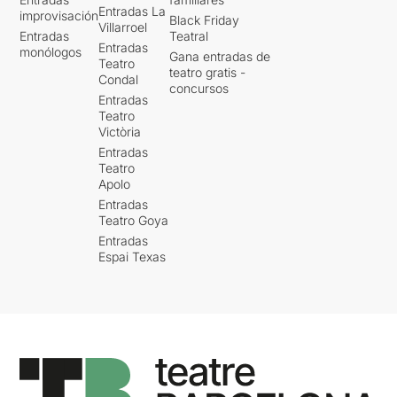
Entradas La
improvisación
Black Friday
Villarroel
Entradas
Teatral
Entradas
monólogos
Gana entradas de
Teatro
teatro gratis -
Condal
concursos
Entradas
Teatro
Victòria
Entradas
Teatro
Apolo
Entradas
Teatro Goya
Entradas
Espai Texas