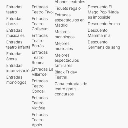
Abonos teatrales
Entradas
Entradas
Descuento El
Tiquets regalo
teatro
Teatro Tívoli
Mago Pop 'Nada
Entradas
es imposible'
Entradas
Entradas
espectáculos en
danza
Teatro
Descuento Ànima
Madrid
Coliseum
Entradas
Descuento
Mejores
musicales
Entradas
Mamma mia
monólogos
Teatro
Entradas
Descuento
Mejores
Borrás
teatro infantil
Germans de sang
musicales
Entradas
Entradas
Mejores
Teatro
ópera
espectáculos
Romea
Entradas
familiares
Entradas La
improvisación
Black Friday
Villarroel
Entradas
Teatral
Entradas
monólogos
Gana entradas de
Teatro
teatro gratis -
Condal
concursos
Entradas
Teatro
Victòria
Entradas
Teatro
Apolo