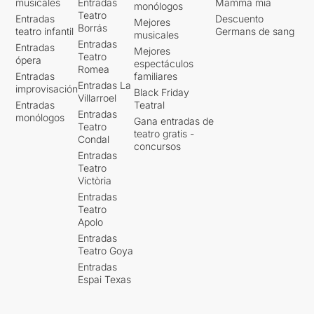
musicales
Entradas
Mamma mia
monólogos
Teatro
Entradas
Descuento
Mejores
Borrás
teatro infantil
Germans de sang
musicales
Entradas
Entradas
Mejores
Teatro
ópera
espectáculos
Romea
Entradas
familiares
Entradas La
improvisación
Black Friday
Villarroel
Entradas
Teatral
Entradas
monólogos
Gana entradas de
Teatro
teatro gratis -
Condal
concursos
Entradas
Teatro
Victòria
Entradas
Teatro
Apolo
Entradas
Teatro Goya
Entradas
Espai Texas