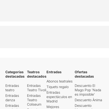
Categorías
Teatros
Entradas
Ofertas
destacadas
destacados
destacadas
Abonos teatrales
Entradas
Entradas
Descuento El
Tiquets regalo
teatro
Teatro Tívoli
Mago Pop 'Nada
Entradas
es imposible'
Entradas
Entradas
espectáculos en
danza
Teatro
Descuento Ànima
Madrid
Coliseum
Entradas
Descuento
Mejores