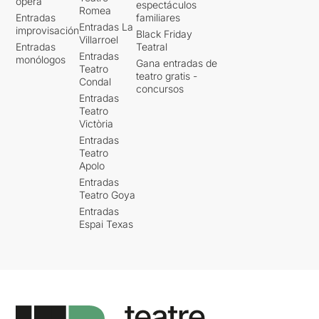
ópera
espectáculos
Romea
Entradas
familiares
Entradas La
improvisación
Black Friday
Villarroel
Entradas
Teatral
Entradas
monólogos
Gana entradas de
Teatro
teatro gratis -
Condal
concursos
Entradas
Teatro
Victòria
Entradas
Teatro
Apolo
Entradas
Teatro Goya
Entradas
Espai Texas