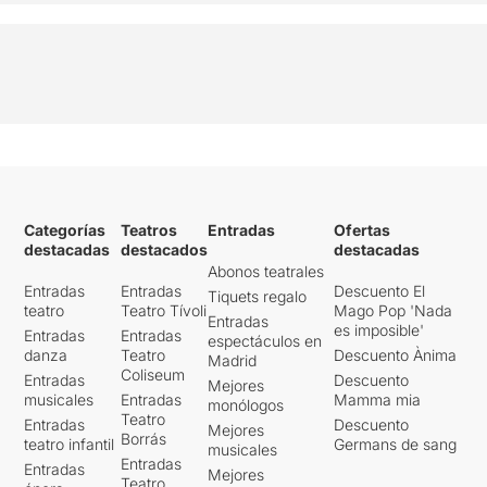
Categorías
Teatros
Entradas
Ofertas
destacadas
destacados
destacadas
Abonos teatrales
Entradas
Entradas
Descuento El
Tiquets regalo
teatro
Teatro Tívoli
Mago Pop 'Nada
Entradas
es imposible'
Entradas
Entradas
espectáculos en
danza
Teatro
Descuento Ànima
Madrid
Coliseum
Entradas
Descuento
Mejores
musicales
Entradas
Mamma mia
monólogos
Teatro
Entradas
Descuento
Mejores
Borrás
teatro infantil
Germans de sang
musicales
Entradas
Entradas
Mejores
Teatro