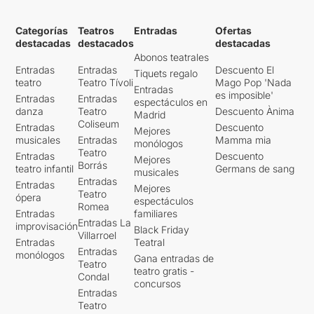
Categorías
Teatros
Entradas
Ofertas
destacadas
destacados
destacadas
Abonos teatrales
Entradas
Entradas
Descuento El
Tiquets regalo
teatro
Teatro Tívoli
Mago Pop 'Nada
Entradas
es imposible'
Entradas
Entradas
espectáculos en
danza
Teatro
Descuento Ànima
Madrid
Coliseum
Entradas
Descuento
Mejores
musicales
Entradas
Mamma mia
monólogos
Teatro
Entradas
Descuento
Mejores
Borrás
teatro infantil
Germans de sang
musicales
Entradas
Entradas
Mejores
Teatro
ópera
espectáculos
Romea
Entradas
familiares
Entradas La
improvisación
Black Friday
Villarroel
Entradas
Teatral
Entradas
monólogos
Gana entradas de
Teatro
teatro gratis -
Condal
concursos
Entradas
Teatro