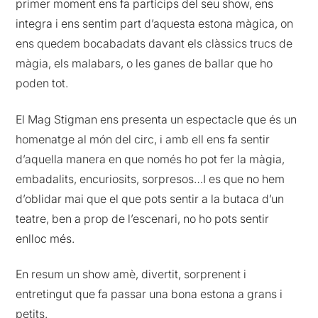
primer moment ens fa partícips del seu show, ens
integra i ens sentim part d’aquesta estona màgica, on
ens quedem bocabadats davant els clàssics trucs de
màgia, els malabars, o les ganes de ballar que ho
poden tot.
El Mag Stigman ens presenta un espectacle que és un
homenatge al món del circ, i amb ell ens fa sentir
d’aquella manera en que només ho pot fer la màgia,
embadalits, encuriosits, sorpresos…I es que no hem
d’oblidar mai que el que pots sentir a la butaca d’un
teatre, ben a prop de l’escenari, no ho pots sentir
enlloc més.
En resum un show amè, divertit, sorprenent i
entretingut que fa passar una bona estona a grans i
petits.