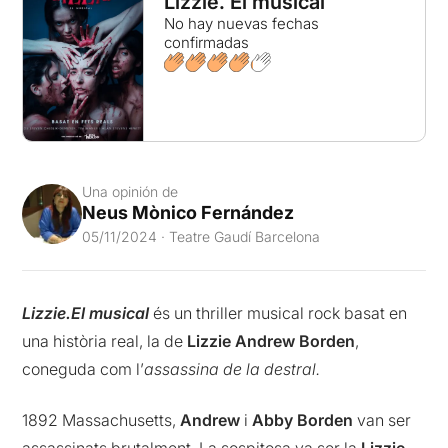
Lizzie. El musical
No hay nuevas fechas
confirmadas
Una opinión de
Neus Mònico Fernández
05/11/2024 · Teatre Gaudí Barcelona
Lizzie.El musical
és un thriller musical rock basat en
una història real, la de
Lizzie Andrew Borden
,
coneguda com l’
assassina de la destral.
1892 Massachusetts,
Andrew
i
Abby Borden
van ser
assassinats brutalment. La sospitosa va ser la
Lizzie,