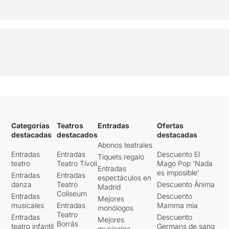
Categorías
Teatros
Entradas
Ofertas
destacadas
destacados
destacadas
Abonos teatrales
Entradas
Entradas
Descuento El
Tiquets regalo
teatro
Teatro Tívoli
Mago Pop 'Nada
Entradas
es imposible'
Entradas
Entradas
espectáculos en
danza
Teatro
Descuento Ànima
Madrid
Coliseum
Entradas
Descuento
Mejores
musicales
Entradas
Mamma mia
monólogos
Teatro
Entradas
Descuento
Mejores
Borrás
teatro infantil
Germans de sang
musicales