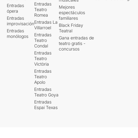
Entradas
Entradas
Mejores
Teatro
ópera
espectáculos
Romea
Entradas
familiares
Entradas La
improvisación
Black Friday
Villarroel
Entradas
Teatral
Entradas
monólogos
Gana entradas de
Teatro
teatro gratis -
Condal
concursos
Entradas
Teatro
Victòria
Entradas
Teatro
Apolo
Entradas
Teatro Goya
Entradas
Espai Texas