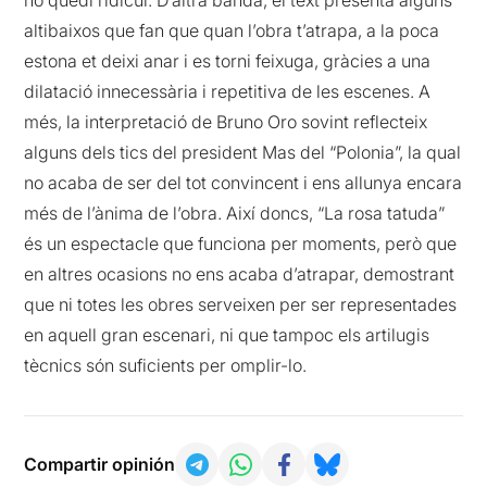
no quedi ridícul. D’altra banda, el text presenta alguns
altibaixos que fan que quan l’obra t’atrapa, a la poca
estona et deixi anar i es torni feixuga, gràcies a una
dilatació innecessària i repetitiva de les escenes. A
més, la interpretació de Bruno Oro sovint reflecteix
alguns dels tics del president Mas del “Polonia”, la qual
no acaba de ser del tot convincent i ens allunya encara
més de l’ànima de l’obra. Així doncs, “La rosa tatuda”
és un espectacle que funciona per moments, però que
en altres ocasions no ens acaba d’atrapar, demostrant
que ni totes les obres serveixen per ser representades
en aquell gran escenari, ni que tampoc els artilugis
tècnics són suficients per omplir-lo.
Compartir opinión