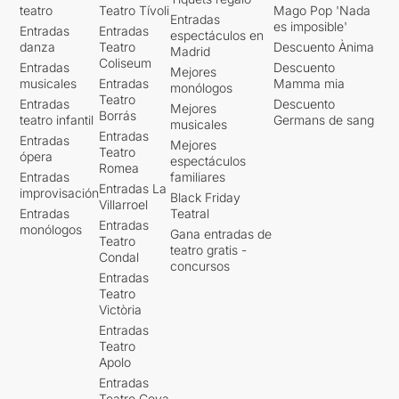
teatro
Teatro Tívoli
Mago Pop 'Nada
Entradas
es imposible'
Entradas
Entradas
espectáculos en
danza
Teatro
Descuento Ànima
Madrid
Coliseum
Entradas
Descuento
Mejores
musicales
Entradas
Mamma mia
monólogos
Teatro
Entradas
Descuento
Mejores
Borrás
teatro infantil
Germans de sang
musicales
Entradas
Entradas
Mejores
Teatro
ópera
espectáculos
Romea
Entradas
familiares
Entradas La
improvisación
Black Friday
Villarroel
Entradas
Teatral
Entradas
monólogos
Gana entradas de
Teatro
teatro gratis -
Condal
concursos
Entradas
Teatro
Victòria
Entradas
Teatro
Apolo
Entradas
Teatro Goya