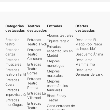
Categorías
Teatros
Entradas
Ofertas
destacadas
destacados
destacadas
Abonos teatrales
Entradas
Entradas
Descuento El
Tiquets regalo
teatro
Teatro Tívoli
Mago Pop 'Nada
Entradas
es imposible'
Entradas
Entradas
espectáculos en
danza
Teatro
Descuento Ànima
Madrid
Coliseum
Entradas
Descuento
Mejores
musicales
Entradas
Mamma mia
monólogos
Teatro
Entradas
Descuento
Mejores
Borrás
teatro infantil
Germans de sang
musicales
Entradas
Entradas
Mejores
Teatro
ópera
espectáculos
Romea
Entradas
familiares
Entradas La
improvisación
Black Friday
Villarroel
Entradas
Teatral
Entradas
monólogos
Gana entradas de
Teatro