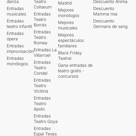
danza
Teatro
Descuento Ànima
Madrid
Coliseum
Entradas
Descuento
Mejores
musicales
Entradas
Mamma mia
monólogos
Teatro
Entradas
Descuento
Mejores
Borrás
teatro infantil
Germans de sang
musicales
Entradas
Entradas
Mejores
Teatro
ópera
espectáculos
Romea
Entradas
familiares
Entradas La
improvisación
Black Friday
Villarroel
Entradas
Teatral
Entradas
monólogos
Gana entradas de
Teatro
teatro gratis -
Condal
concursos
Entradas
Teatro
Victòria
Entradas
Teatro
Apolo
Entradas
Teatro Goya
Entradas
Espai Texas