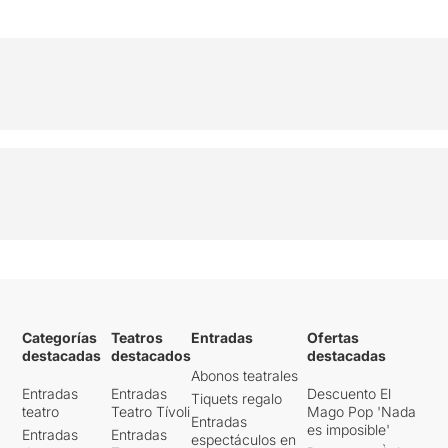
Categorías
Teatros
Entradas
Ofertas
destacadas
destacados
destacadas
Abonos teatrales
Entradas
Entradas
Descuento El
Tiquets regalo
teatro
Teatro Tívoli
Mago Pop 'Nada
Entradas
es imposible'
Entradas
Entradas
espectáculos en