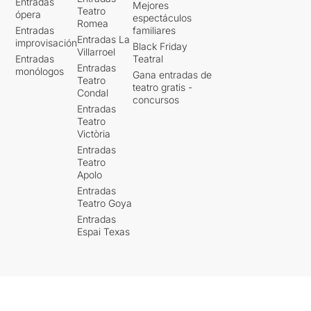
Entradas
Mejores
Teatro
ópera
espectáculos
Romea
Entradas
familiares
Entradas La
improvisación
Black Friday
Villarroel
Entradas
Teatral
Entradas
monólogos
Gana entradas de
Teatro
teatro gratis -
Condal
concursos
Entradas
Teatro
Victòria
Entradas
Teatro
Apolo
Entradas
Teatro Goya
Entradas
Espai Texas