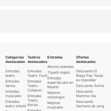
Categorías
Teatros
Entradas
Ofertas
destacadas
destacados
destacadas
Abonos teatrales
Entradas
Entradas
Descuento El
Tiquets regalo
teatro
Teatro Tívoli
Mago Pop 'Nada
Entradas
es imposible'
Entradas
Entradas
espectáculos en
danza
Teatro
Descuento Ànima
Madrid
Coliseum
Entradas
Descuento
Mejores
musicales
Entradas
Mamma mia
monólogos
Teatro
Entradas
Descuento
Mejores
Borrás
teatro infantil
Germans de sang
musicales
Entradas