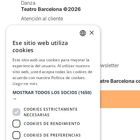
Danza
Teatro Barcelona ©2026
Atención al cliente
Aviso legal
×
Política de privacidad
Ese sitio web utiliza
CATALAN
Política de Cookies
cookies
Condiciones de uso
SPANISH
Este sitio web usa cookies para mejorar la
Comunicaciones comerciales y Newsletter
experiencia del usuario. Al utilizar nuestro
sitio web, usted acepta todas las cookies de
Anuncia’t
acuerdo con nuestra Política de cookies.
Quiero recibir la newsletter de Teatre Barcelona
Llegir-ne més
MOSTRAR TODOS LOS SOCIOS
(1650)
→
COOKIES ESTRICTAMENTE
NECESARIAS
COOKIES DE RENDIMIENTO
COOKIES DE PREFERENCIAS
Con el apoyo de