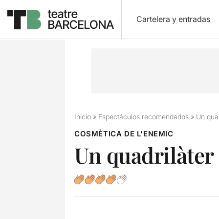
Cartelera y entradas
Inicio
»
Espectáculos recomendados
»
Un quad
COSMÈTICA DE L'ENEMIC
Un quadrilàter