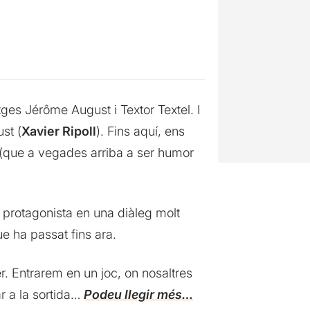
ges Jérôme August i Textor Textel. I
st (
Xavier Ripoll
). Fins aquí, ens
(que a vegades arriba a ser humor
protagonista en una diàleg molt
e ha passat fins ara.
r. Entrarem en un joc, on nosaltres
r a la sortida…
Podeu llegir més…