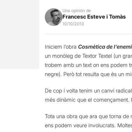
Una opinión de
Francesc Esteve i Tomàs
10/10/2013
Iniciem l’obra
Cosmètica de l’enem
un monòleg de Textor Textel (un gr
trobem amb un text on ens podem tr
negre). Però tot resulta que és un mi
De cop i volta tenim un canvi radica
més dinàmic que el començament. I en
Tota una obra que ara que torna de n
ens podem veure involucrats. Molte