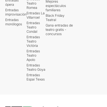
Entradas
Mejores
Teatro
ópera
espectáculos
Romea
Entradas
familiares
Entradas La
improvisación
Black Friday
Villarroel
Entradas
Teatral
Entradas
monólogos
Gana entradas de
Teatro
teatro gratis -
Condal
concursos
Entradas
Teatro
Victòria
Entradas
Teatro
Apolo
Entradas
Teatro Goya
Entradas
Espai Texas