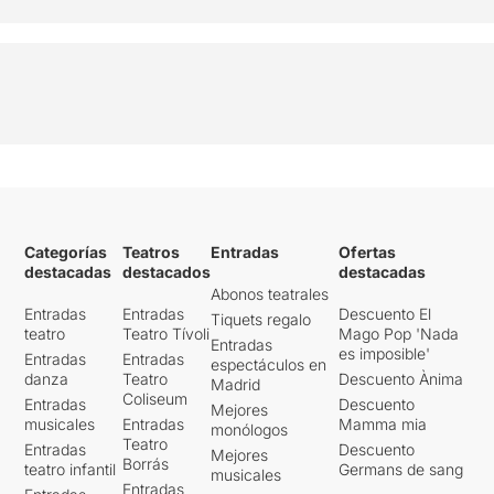
Categorías
Teatros
Entradas
Ofertas
destacadas
destacados
destacadas
Abonos teatrales
Entradas
Entradas
Descuento El
Tiquets regalo
teatro
Teatro Tívoli
Mago Pop 'Nada
Entradas
es imposible'
Entradas
Entradas
espectáculos en
danza
Teatro
Descuento Ànima
Madrid
Coliseum
Entradas
Descuento
Mejores
musicales
Entradas
Mamma mia
monólogos
Teatro
Entradas
Descuento
Mejores
Borrás
teatro infantil
Germans de sang
musicales
Entradas