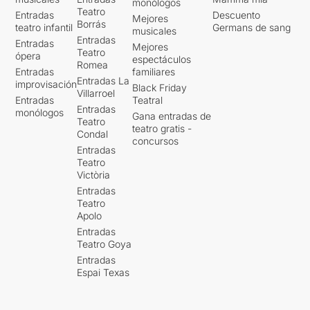
monólogos
Teatro
Entradas
Descuento
Mejores
Borrás
teatro infantil
Germans de sang
musicales
Entradas
Entradas
Mejores
Teatro
ópera
espectáculos
Romea
Entradas
familiares
Entradas La
improvisación
Black Friday
Villarroel
Entradas
Teatral
Entradas
monólogos
Gana entradas de
Teatro
teatro gratis -
Condal
concursos
Entradas
Teatro
Victòria
Entradas
Teatro
Apolo
Entradas
Teatro Goya
Entradas
Espai Texas