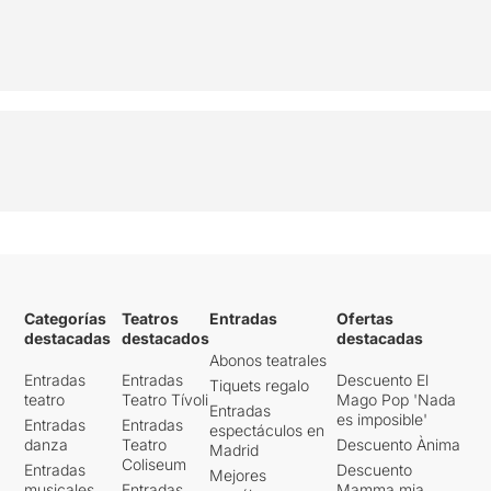
Categorías
Teatros
Entradas
Ofertas
destacadas
destacados
destacadas
Abonos teatrales
Entradas
Entradas
Descuento El
Tiquets regalo
teatro
Teatro Tívoli
Mago Pop 'Nada
Entradas
es imposible'
Entradas
Entradas
espectáculos en
danza
Teatro
Descuento Ànima
Madrid
Coliseum
Entradas
Descuento
Mejores
musicales
Entradas
Mamma mia