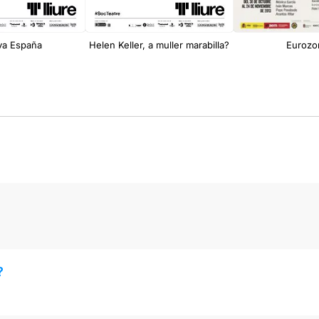
va España
Helen Keller, a muller marabilla?
Eurozo
?