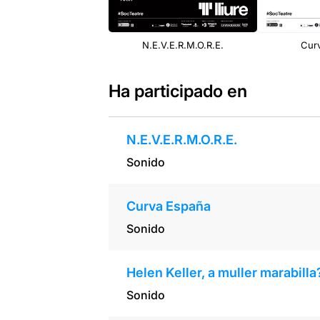
N.E.V.E.R.M.O.R.E.
Cur
Ha participado en
N.E.V.E.R.M.O.R.E.
Sonido
Curva España
Sonido
Helen Keller, a muller marabilla
Sonido