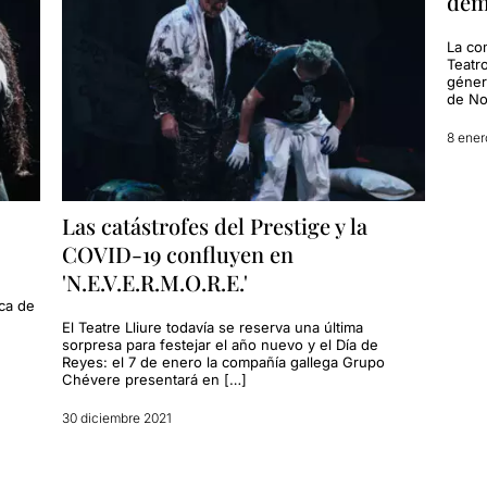
dem
La co
Teatr
géner
de No
8 ener
Las catástrofes del Prestige y la
COVID-19 confluyen en
n
'N.E.V.E.R.M.O.R.E.'
ica de
El Teatre Lliure todavía se reserva una última
sorpresa para festejar el año nuevo y el Día de
Reyes: el 7 de enero la compañía gallega Grupo
Chévere presentará en […]
30 diciembre 2021