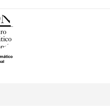
amático
nal