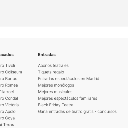
tacados
Entradas
ro Tívoli
Abonos teatrales
tro Coliseum
Tiquets regalo
ro Borrás
Entradas espectáculos en Madrid
tro Romea
Mejores monólogos
llarroel
Mejores musicales
tro Condal
Mejores espectáculos familiares
ro Victòria
Black Friday Teatral
ro Apolo
Gana entradas de teatro gratis - concursos
tro Goya
ai Texas