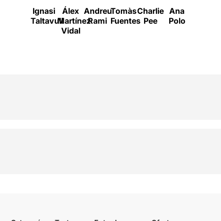
Ignasi
Álex
Andreu
Tomàs
Charlie
Ana
Taltavull
Martínez
Rami
Fuentes
Pee
Polo
Vidal