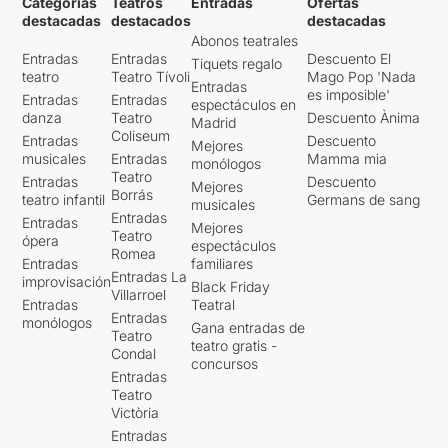
Categorías
Teatros
Entradas
Ofertas
destacadas
destacados
destacadas
Abonos teatrales
Entradas
Entradas
Descuento El
Tiquets regalo
teatro
Teatro Tívoli
Mago Pop 'Nada
Entradas
es imposible'
Entradas
Entradas
espectáculos en
danza
Teatro
Descuento Ànima
Madrid
Coliseum
Entradas
Descuento
Mejores
musicales
Entradas
Mamma mia
monólogos
Teatro
Entradas
Descuento
Mejores
Borrás
teatro infantil
Germans de sang
musicales
Entradas
Entradas
Mejores
Teatro
ópera
espectáculos
Romea
Entradas
familiares
Entradas La
improvisación
Black Friday
Villarroel
Entradas
Teatral
Entradas
monólogos
Gana entradas de
Teatro
teatro gratis -
Condal
concursos
Entradas
Teatro
Victòria
Entradas