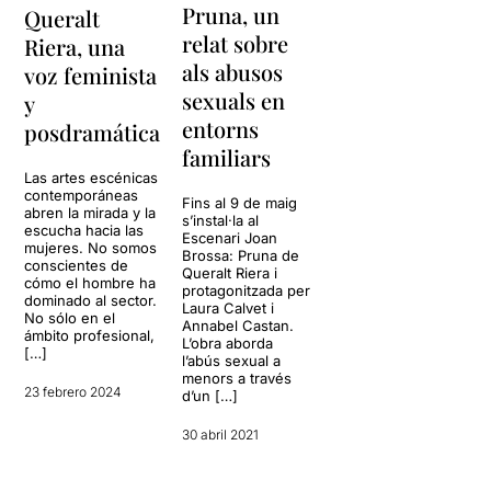
Pruna, un
Queralt
relat sobre
Riera, una
als abusos
voz feminista
sexuals en
y
entorns
posdramática
familiars
Las artes escénicas
contemporáneas
Fins al 9 de maig
abren la mirada y la
s’instal·la al
escucha hacia las
Escenari Joan
mujeres. No somos
Brossa: Pruna de
conscientes de
Queralt Riera i
cómo el hombre ha
protagonitzada per
dominado al sector.
Laura Calvet i
No sólo en el
Annabel Castan.
ámbito profesional,
L’obra aborda
[…]
l’abús sexual a
menors a través
23 febrero 2024
d’un […]
30 abril 2021