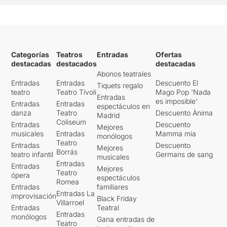
Categorías
Teatros
Entradas
Ofertas
destacadas
destacados
destacadas
Abonos teatrales
Entradas
Entradas
Descuento El
Tiquets regalo
teatro
Teatro Tívoli
Mago Pop 'Nada
Entradas
es imposible'
Entradas
Entradas
espectáculos en
danza
Teatro
Descuento Ànima
Madrid
Coliseum
Entradas
Descuento
Mejores
musicales
Entradas
Mamma mia
monólogos
Teatro
Entradas
Descuento
Mejores
Borrás
teatro infantil
Germans de sang
musicales
Entradas
Entradas
Mejores
Teatro
ópera
espectáculos
Romea
Entradas
familiares
Entradas La
improvisación
Black Friday
Villarroel
Entradas
Teatral
Entradas
monólogos
Gana entradas de
Teatro