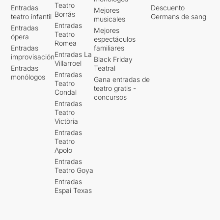
Teatro
Entradas
Descuento
Mejores
Borrás
teatro infantil
Germans de sang
musicales
Entradas
Entradas
Mejores
Teatro
ópera
espectáculos
Romea
Entradas
familiares
Entradas La
improvisación
Black Friday
Villarroel
Entradas
Teatral
Entradas
monólogos
Gana entradas de
Teatro
teatro gratis -
Condal
concursos
Entradas
Teatro
Victòria
Entradas
Teatro
Apolo
Entradas
Teatro Goya
Entradas
Espai Texas