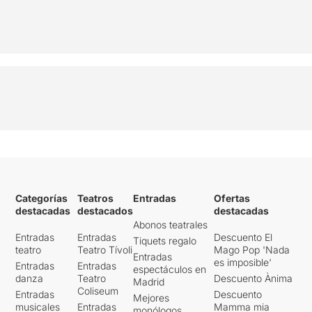
Categorías
Teatros
Entradas
Ofertas
destacadas
destacados
destacadas
Abonos teatrales
Entradas
Entradas
Descuento El
Tiquets regalo
teatro
Teatro Tívoli
Mago Pop 'Nada
Entradas
es imposible'
Entradas
Entradas
espectáculos en
danza
Teatro
Descuento Ànima
Madrid
Coliseum
Entradas
Descuento
Mejores
musicales
Entradas
Mamma mia
monólogos