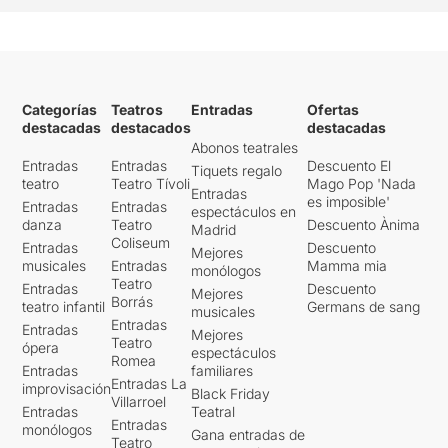
Categorías
Teatros
Entradas
Ofertas
destacadas
destacados
destacadas
Abonos teatrales
Entradas
Entradas
Descuento El
Tiquets regalo
teatro
Teatro Tívoli
Mago Pop 'Nada
Entradas
es imposible'
Entradas
Entradas
espectáculos en
danza
Teatro
Descuento Ànima
Madrid
Coliseum
Entradas
Descuento
Mejores
musicales
Entradas
Mamma mia
monólogos
Teatro
Entradas
Descuento
Mejores
Borrás
teatro infantil
Germans de sang
musicales
Entradas
Entradas
Mejores
Teatro
ópera
espectáculos
Romea
Entradas
familiares
Entradas La
improvisación
Black Friday
Villarroel
Entradas
Teatral
Entradas
monólogos
Gana entradas de
Teatro