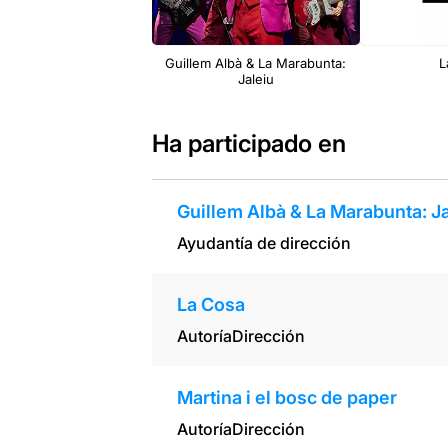
Guillem Albà & La Marabunta:
L
Jaleiu
Ha participado en
Guillem Albà & La Marabunta: J
Ayudantía de dirección
La Cosa
Autoría
Dirección
Martina i el bosc de paper
Autoría
Dirección