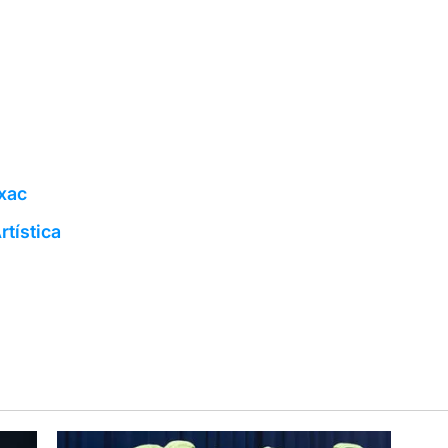
ixac
rtística