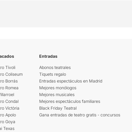
tacados
Entradas
ro Tívoli
Abonos teatrales
tro Coliseum
Tiquets regalo
ro Borrás
Entradas espectáculos en Madrid
tro Romea
Mejores monólogos
llarroel
Mejores musicales
tro Condal
Mejores espectáculos familiares
ro Victòria
Black Friday Teatral
ro Apolo
Gana entradas de teatro gratis - concursos
tro Goya
ai Texas