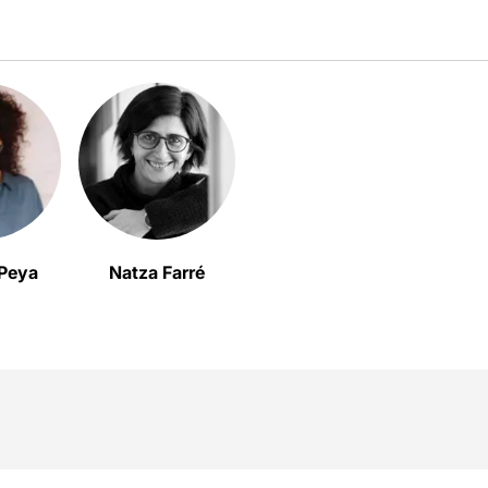
 Peya
Natza Farré