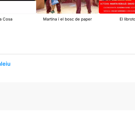
a Cosa
Martina i el bosc de paper
El librot
aleiu