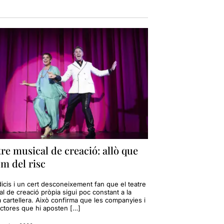
re musical de creació: allò que
m del risc
icis i un cert desconeixement fan que el teatre
l de creació pròpia sigui poc constant a la
 cartellera. Això confirma que les companyies i
ctores que hi aposten […]