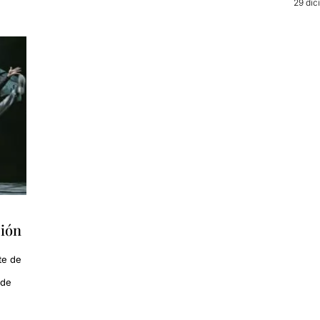
29 dic
ción
te de
 de