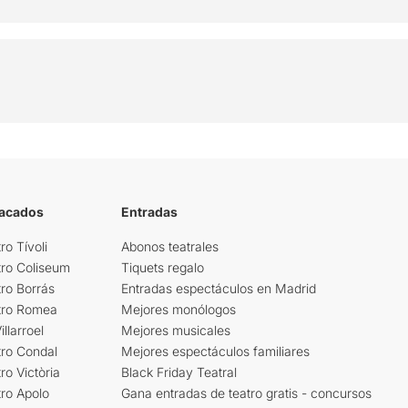
tacados
Entradas
ro Tívoli
Abonos teatrales
tro Coliseum
Tiquets regalo
ro Borrás
Entradas espectáculos en Madrid
tro Romea
Mejores monólogos
llarroel
Mejores musicales
tro Condal
Mejores espectáculos familiares
ro Victòria
Black Friday Teatral
ro Apolo
Gana entradas de teatro gratis - concursos