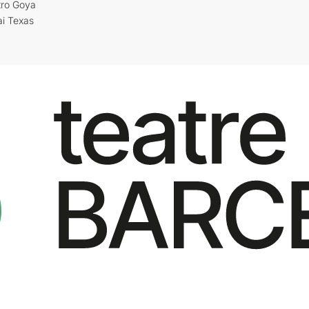
tro Goya
ai Texas