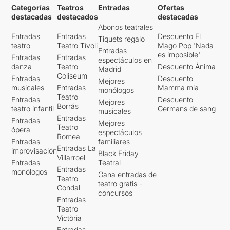
Categorías
Teatros
Entradas
Ofertas
destacadas
destacados
destacadas
Abonos teatrales
Entradas
Entradas
Descuento El
Tiquets regalo
teatro
Teatro Tívoli
Mago Pop 'Nada
Entradas
es imposible'
Entradas
Entradas
espectáculos en
danza
Teatro
Descuento Ànima
Madrid
Coliseum
Entradas
Descuento
Mejores
musicales
Entradas
Mamma mia
monólogos
Teatro
Entradas
Descuento
Mejores
Borrás
teatro infantil
Germans de sang
musicales
Entradas
Entradas
Mejores
Teatro
ópera
espectáculos
Romea
Entradas
familiares
Entradas La
improvisación
Black Friday
Villarroel
Entradas
Teatral
Entradas
monólogos
Gana entradas de
Teatro
teatro gratis -
Condal
concursos
Entradas
Teatro
Victòria
Entradas