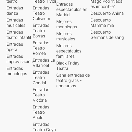
teatro
Teatro Tívoli
Mago Pop 'Nada
Entradas
es imposible'
Entradas
Entradas
espectáculos en
danza
Teatro
Descuento Ànima
Madrid
Coliseum
Entradas
Descuento
Mejores
musicales
Entradas
Mamma mia
monólogos
Teatro
Entradas
Descuento
Mejores
Borrás
teatro infantil
Germans de sang
musicales
Entradas
Entradas
Mejores
Teatro
ópera
espectáculos
Romea
Entradas
familiares
Entradas La
improvisación
Black Friday
Villarroel
Entradas
Teatral
Entradas
monólogos
Gana entradas de
Teatro
teatro gratis -
Condal
concursos
Entradas
Teatro
Victòria
Entradas
Teatro
Apolo
Entradas
Teatro Goya