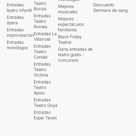
Teatro
Entradas
Descuento
Mejores
Borrás
teatro infantil
Germans de sang
musicales
Entradas
Entradas
Mejores
Teatro
ópera
espectáculos
Romea
Entradas
familiares
Entradas La
improvisación
Black Friday
Villarroel
Entradas
Teatral
Entradas
monólogos
Gana entradas de
Teatro
teatro gratis -
Condal
concursos
Entradas
Teatro
Victòria
Entradas
Teatro
Apolo
Entradas
Teatro Goya
Entradas
Espai Texas