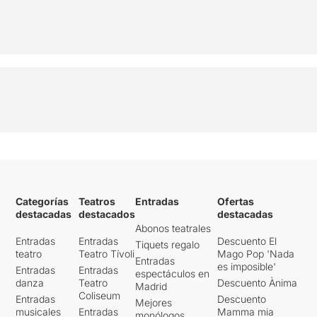
Categorías
Teatros
Entradas
Ofertas
destacadas
destacados
destacadas
Abonos teatrales
Entradas
Entradas
Descuento El
Tiquets regalo
teatro
Teatro Tívoli
Mago Pop 'Nada
Entradas
es imposible'
Entradas
Entradas
espectáculos en
danza
Teatro
Descuento Ànima
Madrid
Coliseum
Entradas
Descuento
Mejores
musicales
Entradas
Mamma mia
monólogos