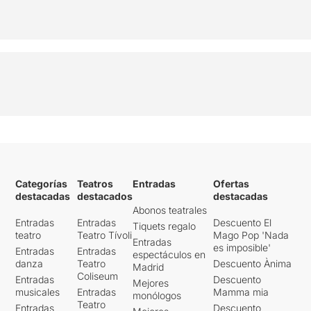
Categorías
Teatros
Entradas
Ofertas
destacadas
destacados
destacadas
Abonos teatrales
Entradas
Entradas
Descuento El
Tiquets regalo
teatro
Teatro Tívoli
Mago Pop 'Nada
Entradas
es imposible'
Entradas
Entradas
espectáculos en
danza
Teatro
Descuento Ànima
Madrid
Coliseum
Entradas
Descuento
Mejores
musicales
Entradas
Mamma mia
monólogos
Teatro
Entradas
Descuento