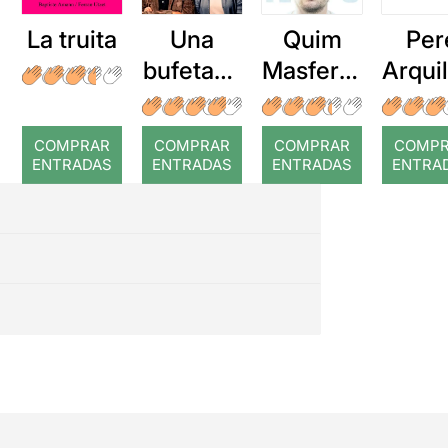
La truita
Una
Quim
Per
bufetada
Masferre
Arqui
a temps
r: Temps
: Cor
romp
COMPRAR
COMPRAR
COMPRAR
COMP
ENTRADAS
ENTRADAS
ENTRADAS
ENTRA