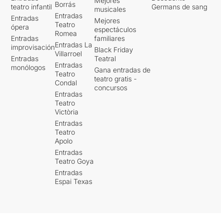
Mejores
Borrás
teatro infantil
Germans de sang
musicales
Entradas
Entradas
Mejores
Teatro
ópera
espectáculos
Romea
Entradas
familiares
Entradas La
improvisación
Black Friday
Villarroel
Entradas
Teatral
Entradas
monólogos
Gana entradas de
Teatro
teatro gratis -
Condal
concursos
Entradas
Teatro
Victòria
Entradas
Teatro
Apolo
Entradas
Teatro Goya
Entradas
Espai Texas