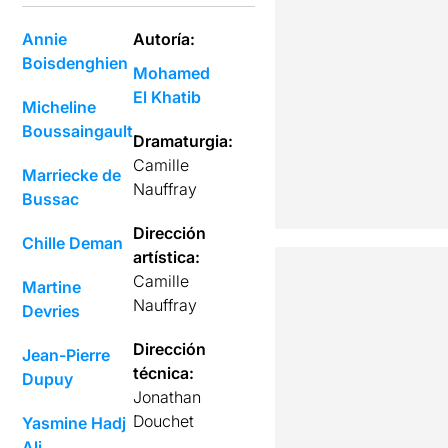
Annie
Autoría:
Boisdenghien
Mohamed
El Khatib
Micheline
Boussaingault
Dramaturgia:
Camille
Marriecke de
Nauffray
Bussac
Dirección
Chille Deman
artística:
Camille
Martine
Nauffray
Devries
Dirección
Jean-Pierre
técnica:
Dupuy
Jonathan
Douchet
Yasmine Hadj
Ali