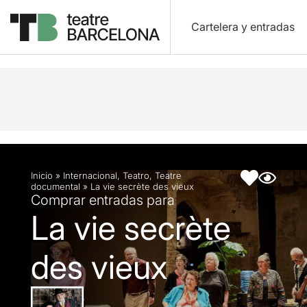
Cartelera y entradas
Descripción
Ficha artística
Fotos y vídeos
Inicio
»
Internacional
,
Teatro
,
Teatre
documental
»
La vie secrète des vieux
Comprar entradas para
La vie secrète
des vieux