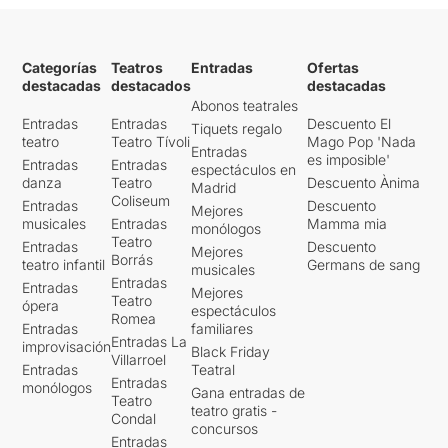
Categorías
Teatros
Entradas
Ofertas
destacadas
destacados
destacadas
Abonos teatrales
Entradas
Entradas
Descuento El
Tiquets regalo
teatro
Teatro Tívoli
Mago Pop 'Nada
Entradas
es imposible'
Entradas
Entradas
espectáculos en
danza
Teatro
Descuento Ànima
Madrid
Coliseum
Entradas
Descuento
Mejores
musicales
Entradas
Mamma mia
monólogos
Teatro
Entradas
Descuento
Mejores
Borrás
teatro infantil
Germans de sang
musicales
Entradas
Entradas
Mejores
Teatro
ópera
espectáculos
Romea
Entradas
familiares
Entradas La
improvisación
Black Friday
Villarroel
Entradas
Teatral
Entradas
monólogos
Gana entradas de
Teatro
teatro gratis -
Condal
concursos
Entradas