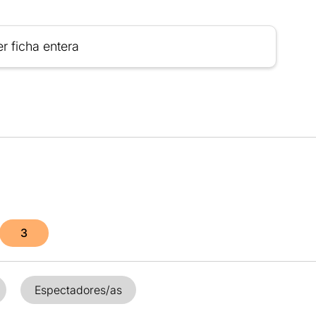
r ficha entera
3
Espectadores/as