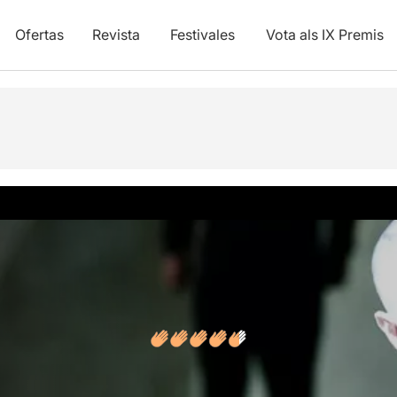
Ofertas
Revista
Festivales
Vota als IX Premis
y vídeos
Opiniones