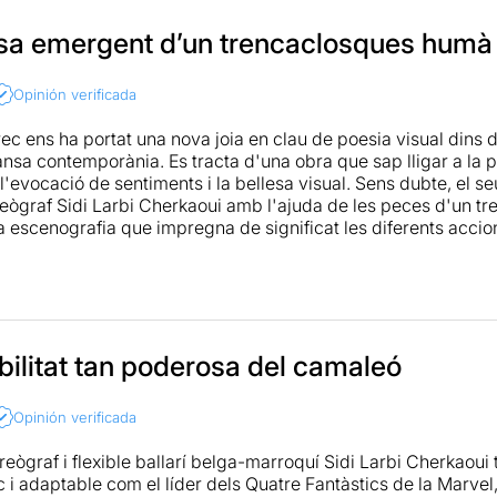
esa emergent d’un trencaclosques humà
Opinión verificada
Grec ens ha portat una nova joia en clau de poesia visual din
ansa contemporània. Es tracta d'una obra que sap lligar a la p
evocació de sentiments i la bellesa visual. Sens dubte, el se
reògraf Sidi Larbi Cherkaoui amb l'ajuda de les peces d'un tr
a escenografia que impregna de significat les diferents acci
sentació sobre les dificultats de les relacions humanes al llar
l món de l'art, cal destacar les coreografies carregades de fo
esplèndids ballarins dins d'un espectacle coral perfectament o
s en directe són un reforç efectiu dels sentiments que Larbi 
consegueix gràcies al control de cada detall present sobre l'
ibilitat tan poderosa del camaleó
Opinión verificada
oreògraf i flexible ballarí belga-marroquí Sidi Larbi Cherkaoui
ic i adaptable com el líder dels Quatre Fantàstics de la Marve