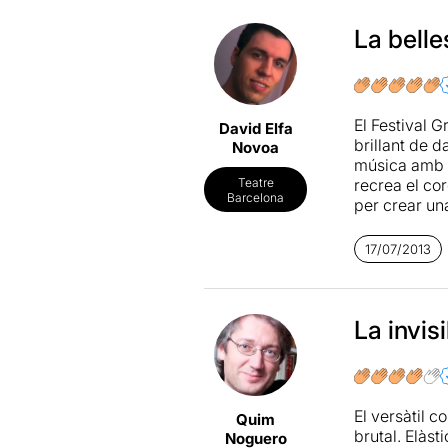
La bell
El Festival 
David Elfa
brillant de d
Novoa
música amb l'
recrea el co
Teatre
Barcelona
per crear un
aquesta repre
relació amb e
17/07/2013
aporten els 
veus musical
sens dubte a
La invis
El versàtil c
Quim
brutal. Elàst
Noguero