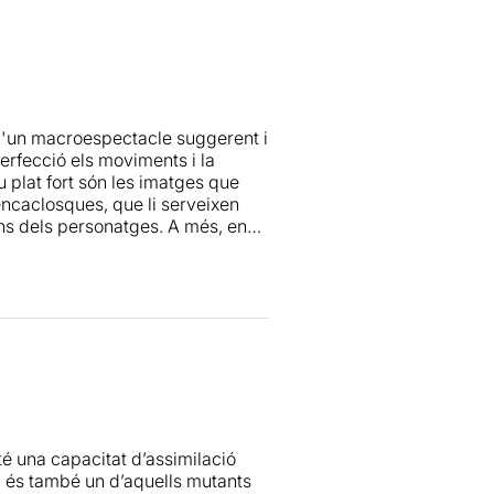
s d'un macroespectacle suggerent i
erfecció els moviments i la
u plat fort són les imatges que
encaclosques, que li serveixen
ons dels personatges. A més, en
g de la història i de la seva
rça, significat i precisió que ens
rquestrat. Per altra banda, les
ens vol transmetre, efecte que
escenari.
 té una capacitat d’assimilació
l, és també un d’aquells mutants