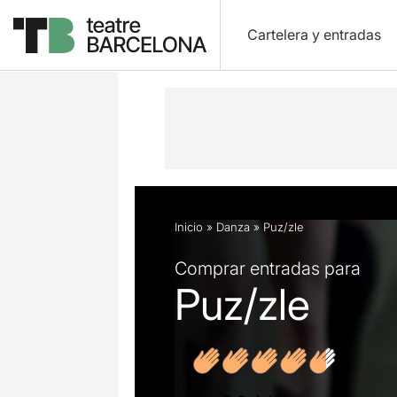
Cartelera y entradas
Descripción
Ficha artística
Fotos 
Inicio
»
Danza
»
Puz/zle
Comprar entradas para
Puz/zle