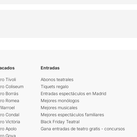
tacados
Entradas
ro Tívoli
Abonos teatrales
tro Coliseum
Tiquets regalo
ro Borrás
Entradas espectáculos en Madrid
tro Romea
Mejores monólogos
llarroel
Mejores musicales
tro Condal
Mejores espectáculos familiares
ro Victòria
Black Friday Teatral
ro Apolo
Gana entradas de teatro gratis - concursos
tro Goya