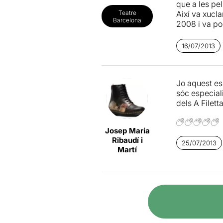
que a les pel
Així va xucl
Teatre
Barcelona
2008 i va po
ritme del ven
deia Bruce L
16/07/2013
Format a Bèlg
Rosas d’Anne
Jo aquest esp
virtuós, com
sóc especial
com un delic
dels A Filett
veu humana e
sibaríticamen
tant com és 
Josep Maria
És per això q
Ribaudí i
a ensenyar-s
25/07/2013
Martí
un punt de t
Puz/zle
parl
o menys ben 
colla de clòn
les imatges.
rigidesa, pel
barrera, per 