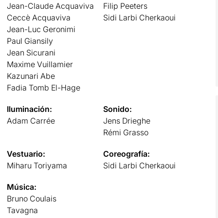
Jean-Claude Acquaviva
Filip Peeters
Ceccè Acquaviva
Sidi Larbi Cherkaoui
Jean-Luc Geronimi
Paul Giansily
Jean Sicurani
Maxime Vuillamier
Kazunari Abe
Fadia Tomb El-Hage
Iluminación:
Sonido:
Adam Carrée
Jens Drieghe
Rémi Grasso
Vestuario:
Coreografía:
Miharu Toriyama
Sidi Larbi Cherkaoui
Música:
Bruno Coulais
Tavagna